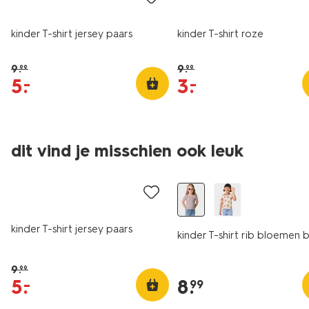
kinder T-shirt jersey paars
kinder T-shirt roze
9
.
9
.
99
99
5
.
3
.
–
–
dit vind je misschien ook leuk
sale
nieuw
kinder T-shirt jersey paars
kinder T-shirt rib bloemen 
9
.
99
5
.
8
.
–
99