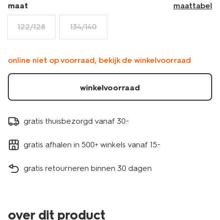
30846406PINK.html
maat
maattabel
122/128
134/140
online niet op voorraad, bekijk de winkelvoorraad
winkelvoorraad
gratis thuisbezorgd vanaf 30.-
gratis afhalen in 500+ winkels vanaf 15.-
gratis retourneren binnen 30 dagen
over dit product