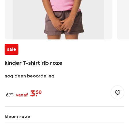
sale
kinder T-shirt rib roze
nog geen beoordeling
/kind/meisjeskleding/meisjes-
tops-
3
.
50
6
.
vanaf
99
shirts-
blouses/kinder-
t-
shirt-
kleur :
roze
rib-
roze-