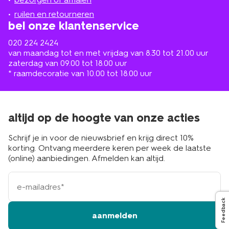
buurt
ruilen en retourneren
bel onze klantenservice
020 224 2424
van maandag tot en met vrijdag van 8.30 tot 21.00 uur
zaterdag van 09.00 tot 18.00 uur
* raamdecoratie van 10.00 tot 18.00 uur
altijd op de hoogte van onze acties
Schrijf je in voor de nieuwsbrief en krijg direct 10%
korting. Ontvang meerdere keren per week de laatste
(online) aanbiedingen. Afmelden kan altijd.
e-
mailadres
Feedback
aanmelden