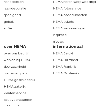
handdoeken
HEMA herontwerpwedstrijd
raamdecoratie
HEMA fotoservice
speelgoed
HEMA cadeaukaarten
gebak
HEMA tickets
koffie
HEMA verzekeringen
inspiratie
nieuws
over HEMA
internationaal
over ons bedrijf
HEMA België
werken bij HEMA
HEMA Duitsland
duurzaamheid
HEMA Frankrijk
nieuws en pers
HEMA Oostenrijk
HEMA geschiedenis
HEMA zakelijk
klantenservice
actievoorwaarden