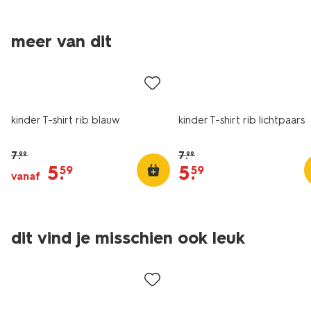
meer van dit
sale
sale
kinder T-shirt rib blauw
kinder T-shirt rib lichtpaars
7
.
7
.
99
99
5
.
5
.
59
59
vanaf
dit vind je misschien ook leuk
sale
sale