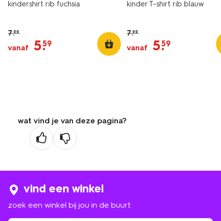
kindershirt rib fuchsia
kinder T-shirt rib blauw
7
.
7
.
99
99
5
.
5
.
59
59
vanaf
vanaf
wat vind je van deze pagina?
vind een winkel
zoek een winkel bij jou in de buurt