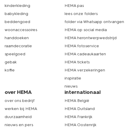
kinderkleding
HEMA pas
babykleding
lees onze folders
beddengoed
folder via Whatsapp ontvangen
woonaccessoires
HEMA op social media
handdoeken
HEMA herontwerpwedstrijd
raamdecoratie
HEMA fotoservice
speelgoed
HEMA cadeaukaarten
gebak
HEMA tickets
koffie
HEMA verzekeringen
inspiratie
nieuws
over HEMA
internationaal
over ons bedrijf
HEMA België
werken bij HEMA
HEMA Duitsland
duurzaamheid
HEMA Frankrijk
nieuws en pers
HEMA Oostenrijk