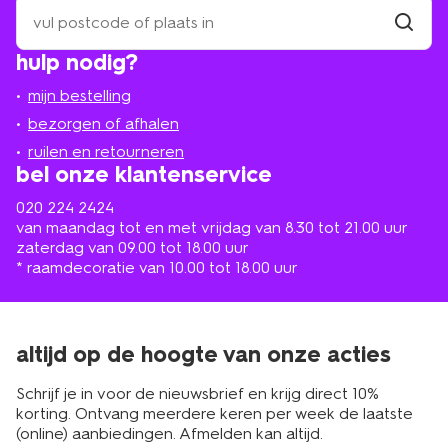
zoek
een
winkel
vind
hulp nodig?
winkel
bij
jou
mijn bestelling
in
de
bezorgen of afhalen
buurt
ruilen en retourneren
bel onze klantenservice
020 224 2424
van maandag tot en met vrijdag van 8.30 tot 21.00 uur
zaterdag van 09.00 tot 18.00 uur
* raamdecoratie van 10.00 tot 18.00 uur
altijd op de hoogte van onze acties
Schrijf je in voor de nieuwsbrief en krijg direct 10%
korting. Ontvang meerdere keren per week de laatste
(online) aanbiedingen. Afmelden kan altijd.