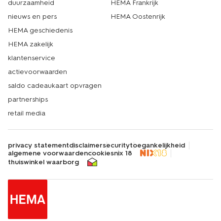
duurzaamheid
HEMA Frankrijk
nieuws en pers
HEMA Oostenrijk
HEMA geschiedenis
HEMA zakelijk
klantenservice
actievoorwaarden
saldo cadeaukaart opvragen
partnerships
retail media
privacy statement
disclaimer
security
toegankelijkheid
algemene voorwaarden
cookies
nix 18
thuiswinkel waarborg