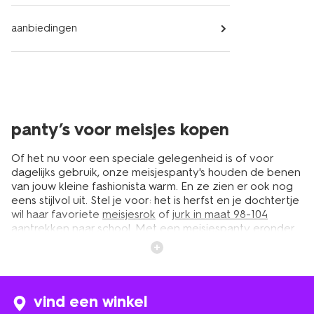
aanbiedingen
panty’s voor meisjes kopen
Of het nu voor een speciale gelegenheid is of voor
dagelijks gebruik, onze meisjespanty's houden de benen
van jouw kleine fashionista warm. En ze zien er ook nog
eens stijlvol uit. Stel je voor: het is herfst en je dochtertje
wil haar favoriete
meisjesrok
of
jurk in maat 98-104
aantrekken naar school. Met een meisjespanty eronder
kan ze lekker blijven spelen zonder dat ze het koud
krijgt. Onze panty's zijn gemaakt van hoogwaardige
materialen die zacht aanvoelen op de huid en
comfortabel dragen. Heerlijk!
vind een winkel