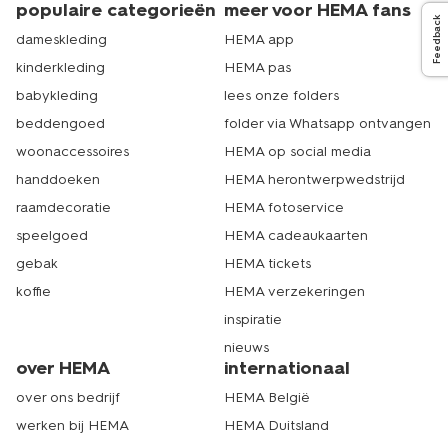
populaire categorieën
meer voor HEMA fans
Feedback
dameskleding
HEMA app
kinderkleding
HEMA pas
babykleding
lees onze folders
beddengoed
folder via Whatsapp ontvangen
woonaccessoires
HEMA op social media
handdoeken
HEMA herontwerpwedstrijd
raamdecoratie
HEMA fotoservice
speelgoed
HEMA cadeaukaarten
gebak
HEMA tickets
koffie
HEMA verzekeringen
inspiratie
nieuws
over HEMA
internationaal
over ons bedrijf
HEMA België
werken bij HEMA
HEMA Duitsland