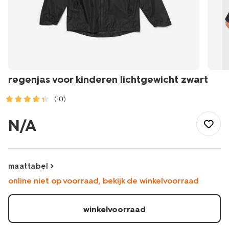
regenjas voor kinderen lichtgewicht zwart
(10)
/kind/meisjeskleding/regenkleding-
meisjes/regenjas-
N/A
voor-
kinderen-
lichtgewicht-
-
maattabel
zwart-
online niet op voorraad, bekijk de winkelvoorraad
18440160BLACK.html
winkelvoorraad