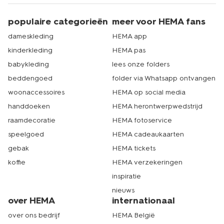
populaire categorieën
meer voor HEMA fans
dameskleding
HEMA app
kinderkleding
HEMA pas
babykleding
lees onze folders
beddengoed
folder via Whatsapp ontvangen
woonaccessoires
HEMA op social media
handdoeken
HEMA herontwerpwedstrijd
raamdecoratie
HEMA fotoservice
speelgoed
HEMA cadeaukaarten
gebak
HEMA tickets
koffie
HEMA verzekeringen
inspiratie
nieuws
over HEMA
internationaal
over ons bedrijf
HEMA België