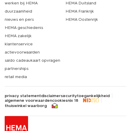
werken bij HEMA
HEMA Duitsland
duurzaamheid
HEMA Frankrijk
nieuws en pers
HEMA Oostenrijk
HEMA geschiedenis
HEMA zakelijk
klantenservice
actievoorwaarden
saldo cadeaukaart opvragen
partnerships
retail media
privacy statement
disclaimer
security
toegankelijkheid
algemene voorwaarden
cookies
nix 18
thuiswinkel waarborg