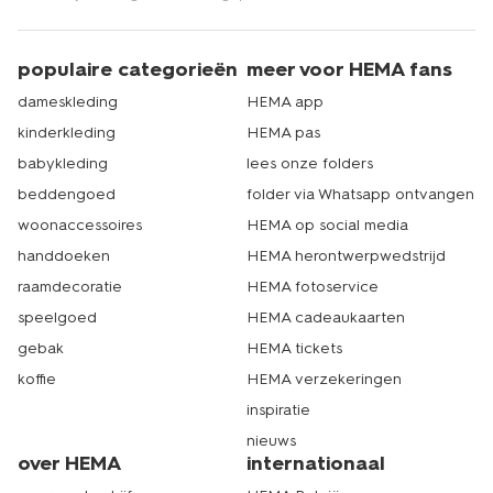
populaire categorieën
meer voor HEMA fans
dameskleding
HEMA app
kinderkleding
HEMA pas
babykleding
lees onze folders
beddengoed
folder via Whatsapp ontvangen
woonaccessoires
HEMA op social media
handdoeken
HEMA herontwerpwedstrijd
raamdecoratie
HEMA fotoservice
speelgoed
HEMA cadeaukaarten
gebak
HEMA tickets
koffie
HEMA verzekeringen
inspiratie
nieuws
over HEMA
internationaal