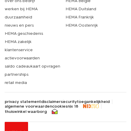
over ons bedrijf
HEMA België
werken bij HEMA
HEMA Duitsland
duurzaamheid
HEMA Frankrijk
nieuws en pers
HEMA Oostenrijk
HEMA geschiedenis
HEMA zakelijk
klantenservice
actievoorwaarden
saldo cadeaukaart opvragen
partnerships
retail media
privacy statement
disclaimer
security
toegankelijkheid
algemene voorwaarden
cookies
nix 18
thuiswinkel waarborg