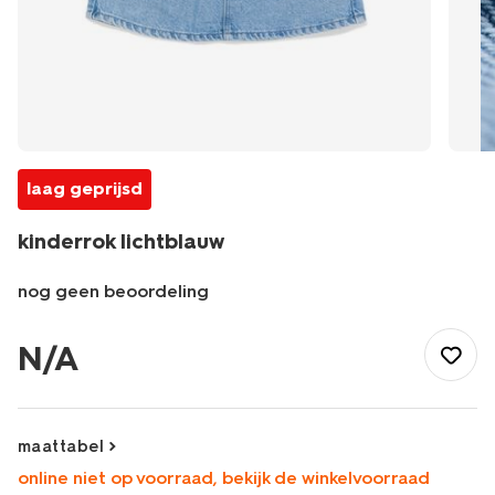
laag geprijsd
kinderrok lichtblauw
nog geen beoordeling
/kind/meisjeskleding/rokken/kinderrok-
-
N/A
lichtblauw-
30897605LIGHTBLUE.html
maattabel
online niet op voorraad, bekijk de winkelvoorraad