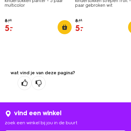
kindersokken panter - 5 paar
kindersokken strepen fruit -
multicolor
paar gebroken wit
8
.
8
.
69
69
5
.
5
.
–
–
wat vind je van deze pagina?
vind een winkel
zoek een winkel bij jou in de buurt