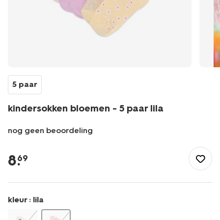
5 paar
kindersokken bloemen - 5 paar lila
nog geen beoordeling
/kind/meisjeskleding/sokken/kindersokken-
bloemen-
8
.
69
-
-5-
paar-
lila-
kleur :
lila
4320740LILAC.html