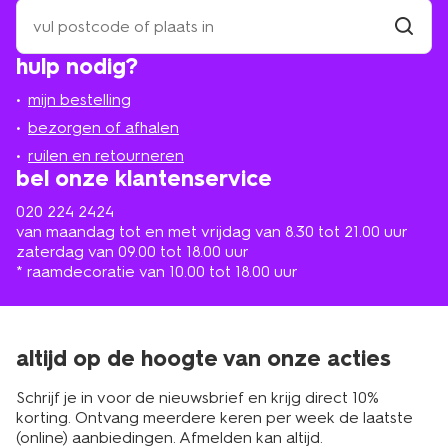
zoek
een
winkel
vind
hulp nodig?
winkel
bij
jou
mijn bestelling
in
de
bezorgen of afhalen
buurt
ruilen en retourneren
bel onze klantenservice
020 224 2424
van maandag tot en met vrijdag van 8.30 tot 21.00 uur
zaterdag van 09.00 tot 18.00 uur
* raamdecoratie van 10.00 tot 18.00 uur
altijd op de hoogte van onze acties
Schrijf je in voor de nieuwsbrief en krijg direct 10%
korting. Ontvang meerdere keren per week de laatste
(online) aanbiedingen. Afmelden kan altijd.