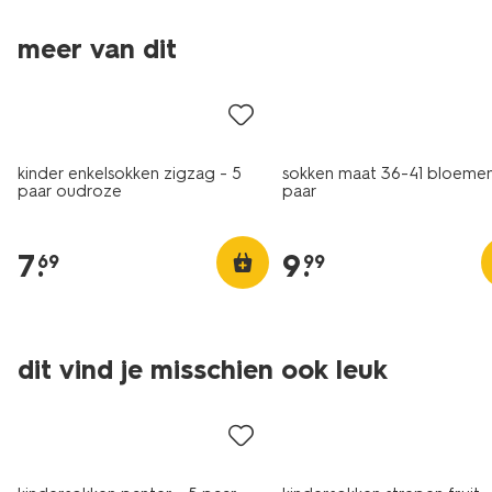
meer van dit
5 paar
kinder enkelsokken zigzag - 5
sokken maat 36-41 bloemen
paar oudroze
paar
7
.
9
.
69
99
5 paar
5 paar
dit vind je misschien ook leuk
sale
sale