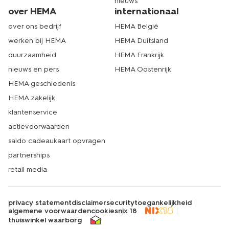
nieuws
over HEMA
internationaal
over ons bedrijf
HEMA België
werken bij HEMA
HEMA Duitsland
duurzaamheid
HEMA Frankrijk
nieuws en pers
HEMA Oostenrijk
HEMA geschiedenis
HEMA zakelijk
klantenservice
actievoorwaarden
saldo cadeaukaart opvragen
partnerships
retail media
privacy statement
disclaimer
security
toegankelijkheid
algemene voorwaarden
cookies
nix 18
thuiswinkel waarborg