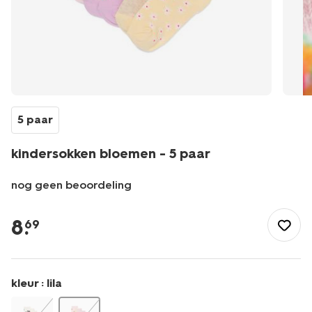
5 paar
kindersokken bloemen - 5 paar
nog geen beoordeling
/kind/kinderkleding/sokken/kindersokken-
bloemen-
8
.
69
-
-5-
paar-
4320743.html
kleur :
lila