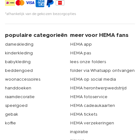
*afhankelijk van de gekozen bezorgopties
populaire categorieën
meer voor HEMA fans
dameskleding
HEMA app
kinderkleding
HEMA pas
babykleding
lees onze folders
beddengoed
folder via Whatsapp ontvangen
woonaccessoires
HEMA op social media
handdoeken
HEMA herontwerpwedstrijd
raamdecoratie
HEMA fotoservice
speelgoed
HEMA cadeaukaarten
gebak
HEMA tickets
koffie
HEMA verzekeringen
inspiratie