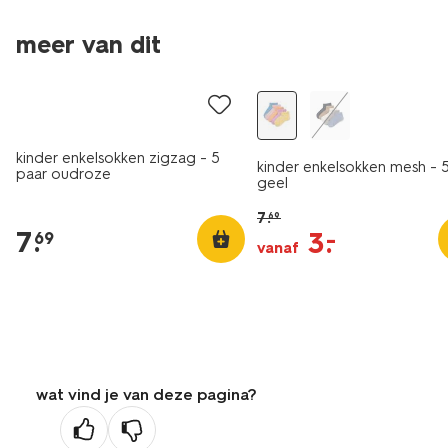
5 paar
meer van dit
5 paar
korting
kinder enkelsokken zigzag - 5
kinder enkelsokken mesh - 
paar oudroze
geel
7
.
69
7
.
3
.
–
69
vanaf
wat vind je van deze pagina?