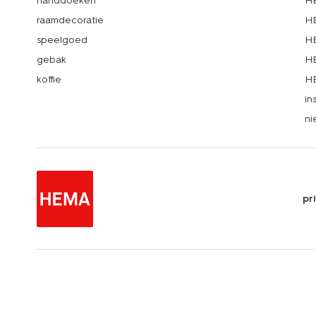
handdoeken
HE
raamdecoratie
HE
speelgoed
HE
gebak
HE
koffie
HE
in
ni
pr