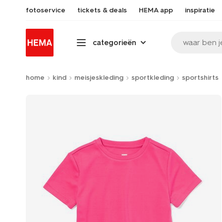
fotoservice
tickets & deals
HEMA app
inspiratie
waar ben j
categorieën
home
kind
meisjeskleding
sportkleding
sportshirts