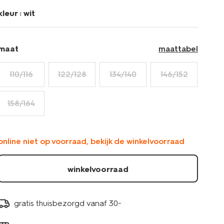
kleur :
wit
maat
maattabel
110/116
122/128
134/140
146/152
158/164
online niet op voorraad, bekijk de winkelvoorraad
winkelvoorraad
gratis thuisbezorgd vanaf 30.-