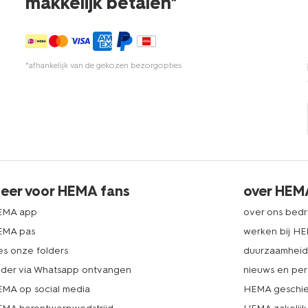
makkelijk betalen*
*afhankelijk van de gekozen bezorgopties
eer voor HEMA fans
over HEM
EMA app
over ons bedri
EMA pas
werken bij H
es onze folders
duurzaamhei
lder via Whatsapp ontvangen
nieuws en per
MA op social media
HEMA geschie