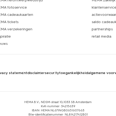
MA herontwerpwedstrijd
HEMA zakelijk
MA fotoservice
klantenservic
MA cadeaukaarten
actievoorwaa
MA tickets
saldo cadeau
MA verzekeringen
partnerships
spiratie
retail media
euws
ivacy statement
disclaimer
security
toegankelijkheid
algemene voor
HEMA B.V., NDSM-straat 10,1033 SB Amsterdam
KvK-nummer: 34215639
IBAN: HEMA NL67INGB0651607663
Btw-identificatienummer: NL814217412B01