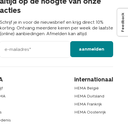
altijd op de hoogte van onze
acties
Feedback
Schrijf je in voor de nieuwsbrief en krijg direct 10%
korting. Ontvang meerdere keren per week de laatste
(online) aanbiedingen. Afmelden kan altijd.
e-
aanmelden
mailadres
A
internationaal
jf
HEMA België
EMA
HEMA Duitsland
d
HEMA Frankrijk
s
HEMA Oostenrijk
denis