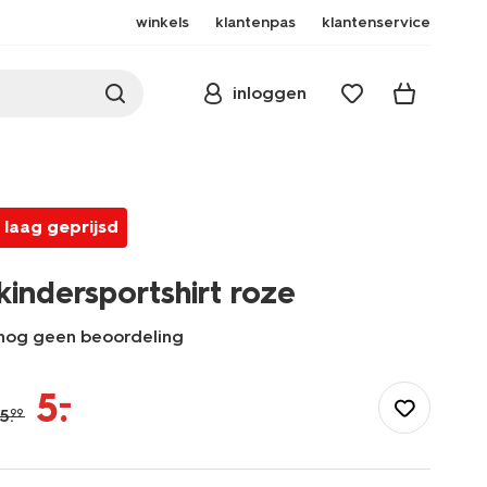
winkels
klantenpas
klantenservice
inloggen
laag geprijsd
kindersportshirt roze
nog geen beoordeling
/kind/meisjeskleding/sportkleding-
meisjes/sportshirts/kindersportshirt-
–
5
.
roze-
5
.
99
30650206PINK.html