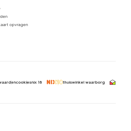
e
rden
kaart opvragen
waarden
cookies
nix 18
thuiswinkel waarborg