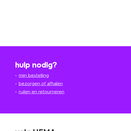
hulp nodig?
mijn bestelling
bezorgen of afhalen
ruilen en retourneren