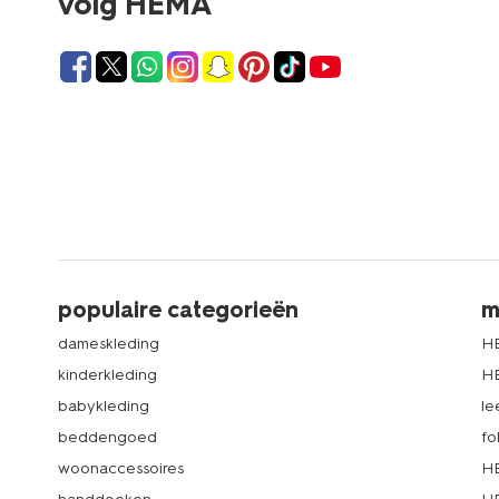
volg HEMA
populaire categorieën
m
dameskleding
H
kinderkleding
H
babykleding
le
beddengoed
fo
woonaccessoires
HE