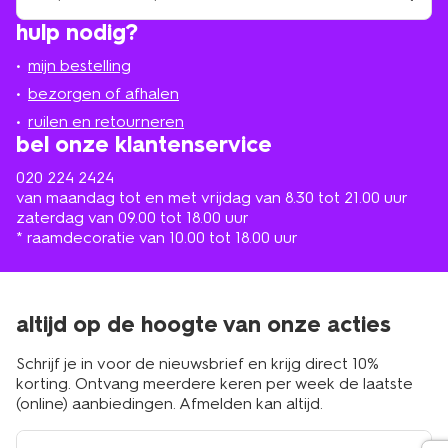
winkel
vind
hulp nodig?
winkel
bij
jou
mijn bestelling
in
de
bezorgen of afhalen
buurt
ruilen en retourneren
bel onze klantenservice
020 224 2424
van maandag tot en met vrijdag van 8.30 tot 21.00 uur
zaterdag van 09.00 tot 18.00 uur
* raamdecoratie van 10.00 tot 18.00 uur
altijd op de hoogte van onze acties
Schrijf je in voor de nieuwsbrief en krijg direct 10%
korting. Ontvang meerdere keren per week de laatste
(online) aanbiedingen. Afmelden kan altijd.
e-