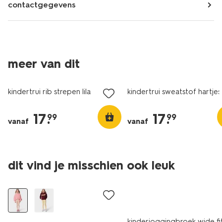
contactgegevens
meer van dit
nieuw
nieuw
kindertrui rib strepen lila
kindertrui sweatstof hartjes
17
.
17
.
99
99
vanaf
vanaf
dit vind je misschien ook leuk
nieuw
nieuw
kinderjoggingbroek wide fi