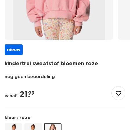
nieuw
kindertrui sweatstof bloemen roze
nog geen beoordeling
/kind/meisjeskleding/truien/kindertrui-
sweatstof-
21
.
99
vanaf
bloemen-
roze-
30829504PINK.html
kleur :
roze