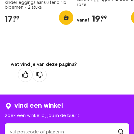
kinderleggings aansluitend rib
roze
bloemen - 2 stuks
bordeauxrood
19
.
17
.
99
99
vanaf
wat vind je van deze pagina?
vind een winkel
zoek een winkel bij jou in de buurt
zoek
een