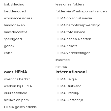
babykleding
lees onze folders
beddengoed
folder via Whatsapp ontvangen
woonaccessoires
HEMA op social media
handdoeken
HEMA herontwerpwedstrijd
raamdecoratie
HEMA fotoservice
speelgoed
HEMA cadeaukaarten
gebak
HEMA tickets
koffie
HEMA verzekeringen
inspiratie
nieuws
over HEMA
internationaal
over ons bedrijf
HEMA België
werken bij HEMA
HEMA Duitsland
duurzaamheid
HEMA Frankrijk
nieuws en pers
HEMA Oostenrijk
HEMA geschiedenis