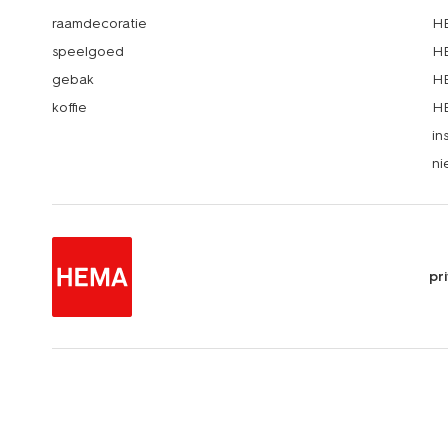
raamdecoratie
HE
speelgoed
HE
gebak
HE
koffie
HE
in
ni
pr