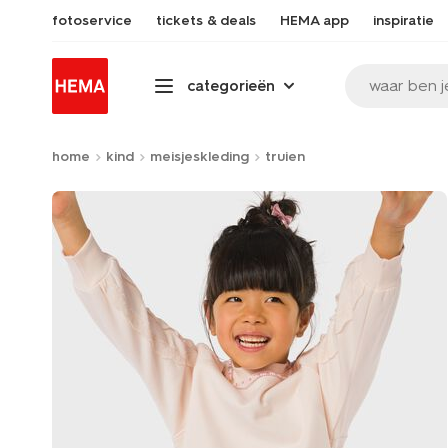
fotoservice
tickets & deals
HEMA app
inspiratie
waar ben j
categorieën
home
kind
meisjeskleding
truien