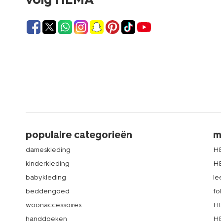
populaire categorieën
m
dameskleding
H
kinderkleding
H
babykleding
le
beddengoed
fo
woonaccessoires
HE
handdoeken
HE