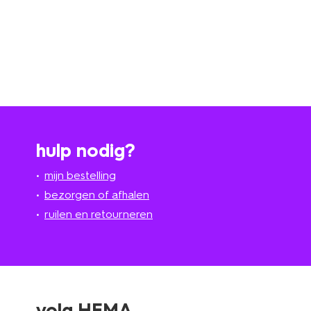
hulp nodig?
mijn bestelling
bezorgen of afhalen
ruilen en retourneren
volg HEMA