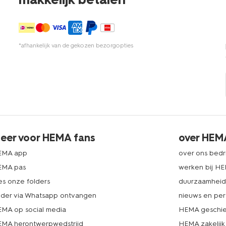
*afhankelijk van de gekozen bezorgopties
eer voor HEMA fans
over HEM
EMA app
over ons bedri
EMA pas
werken bij H
es onze folders
duurzaamhei
lder via Whatsapp ontvangen
nieuws en per
MA op social media
HEMA geschie
MA herontwerpwedstrijd
HEMA zakelijk