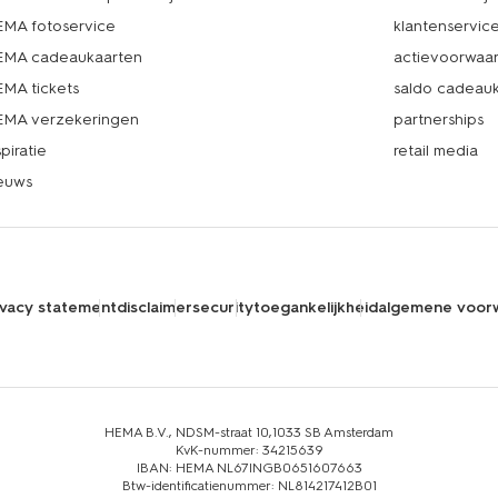
MA fotoservice
klantenservic
MA cadeaukaarten
actievoorwaa
MA tickets
saldo cadeau
MA verzekeringen
partnerships
spiratie
retail media
euws
ivacy statement
disclaimer
security
toegankelijkheid
algemene voor
HEMA B.V., NDSM-straat 10,1033 SB Amsterdam
KvK-nummer: 34215639
IBAN: HEMA NL67INGB0651607663
Btw-identificatienummer: NL814217412B01