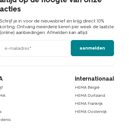
acties
Schrijf je in voor de nieuwsbrief en krijg direct 10%
korting. Ontvang meerdere keren per week de laatste
(online) aanbiedingen. Afmelden kan altijd.
e-
aanmelden
mailadres
A
internationaal
jf
HEMA België
EMA
HEMA Duitsland
d
HEMA Frankrijk
s
HEMA Oostenrijk
denis