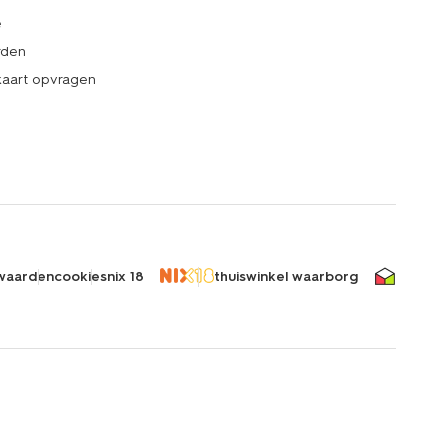
e
rden
kaart opvragen
waarden
cookies
nix 18
thuiswinkel waarborg