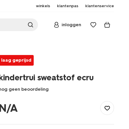
winkels
klantenpas
klantenservice
inloggen
laag geprijsd
kindertrui sweatstof ecru
nog geen beoordeling
/kind/meisjeskleding/truien/kindertrui-
sweatstof-
N/A
ecru-
30837248ECRU.html