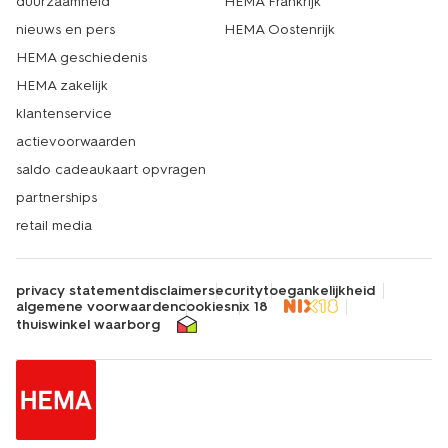
duurzaamheid
HEMA Frankrijk
nieuws en pers
HEMA Oostenrijk
HEMA geschiedenis
HEMA zakelijk
klantenservice
actievoorwaarden
saldo cadeaukaart opvragen
partnerships
retail media
privacy statement
disclaimer
security
toegankelijkheid
algemene voorwaarden
cookies
nix 18
thuiswinkel waarborg