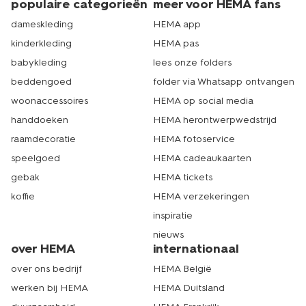
populaire categorieën
meer voor HEMA fans
dameskleding
HEMA app
kinderkleding
HEMA pas
babykleding
lees onze folders
beddengoed
folder via Whatsapp ontvangen
woonaccessoires
HEMA op social media
handdoeken
HEMA herontwerpwedstrijd
raamdecoratie
HEMA fotoservice
speelgoed
HEMA cadeaukaarten
gebak
HEMA tickets
koffie
HEMA verzekeringen
inspiratie
nieuws
over HEMA
internationaal
over ons bedrijf
HEMA België
werken bij HEMA
HEMA Duitsland