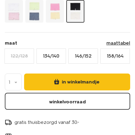
19301640BLACKWHITE.html
maat
maattabel
122/128
134/140
146/152
158/164
in winkelmandje
1
winkelvoorraad
gratis thuisbezorgd vanaf 30.-