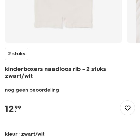
2 stuks
kinderboxers naadloos rib - 2 stuks
zwart/wit
nog geen beoordeling
/kind/ondergoed/meisjesondergoed/onderbroeken/kinderbo
naadloos-
12
.
99
rib-
-
-2-
stuks-
kleur :
zwart/wit
zwart%2Fwit-