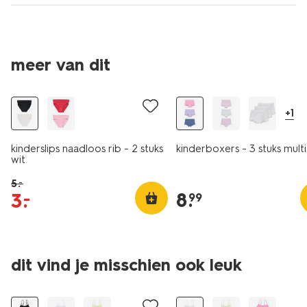
2 stuks
meer van dit
laag geprijsd
3 stuks
+1
kinderslips naadloos rib - 2 stuks
kinderboxers - 3 stuks multi
wit
5
.
–
8
.
3
.
–
99
dit vind je misschien ook leuk
2 stuks
2 stuks