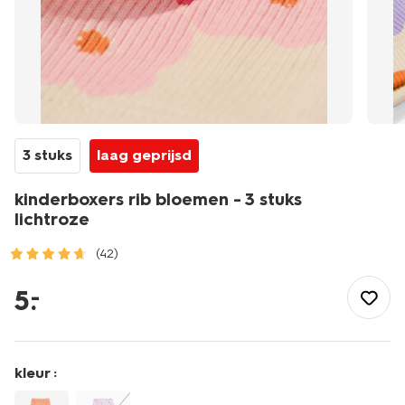
3 stuks
laag geprijsd
kinderboxers rib bloemen - 3 stuks
lichtroze
(42)
/kind/ondergoed/meisjesondergoed/onderbroeken/kinderbo
rib-
5
.
–
bloemen-
-
-3-
stuks-
kleur :
lichtroze-
19300940LIGHTPINK.html