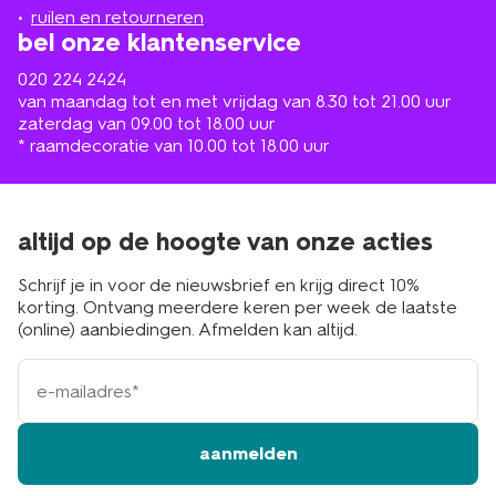
buurt
ruilen en retourneren
bel onze klantenservice
020 224 2424
van maandag tot en met vrijdag van 8.30 tot 21.00 uur
zaterdag van 09.00 tot 18.00 uur
* raamdecoratie van 10.00 tot 18.00 uur
altijd op de hoogte van onze acties
Schrijf je in voor de nieuwsbrief en krijg direct 10%
korting. Ontvang meerdere keren per week de laatste
(online) aanbiedingen. Afmelden kan altijd.
e-
mailadres
aanmelden