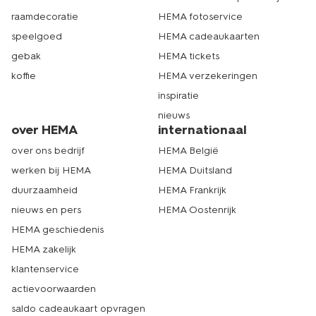
raamdecoratie
HEMA fotoservice
speelgoed
HEMA cadeaukaarten
gebak
HEMA tickets
koffie
HEMA verzekeringen
inspiratie
nieuws
over HEMA
internationaal
over ons bedrijf
HEMA België
werken bij HEMA
HEMA Duitsland
duurzaamheid
HEMA Frankrijk
nieuws en pers
HEMA Oostenrijk
HEMA geschiedenis
HEMA zakelijk
klantenservice
actievoorwaarden
saldo cadeaukaart opvragen