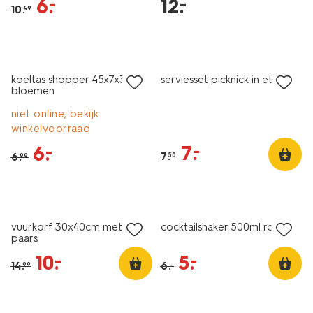
6
.
12
.
–
–
stuks-
10
.
49
41800166.html
sale
sale
koeltas shopper 45x7x36cm
serviesset picknick in etui
bloemen
niet online, bekijk
winkelvoorraad
7
.
–
6
.
–
7
.
6
.
50
99
korting
sale
vuurkorf 30x40cm metaal
cocktailshaker 500ml roze
paars
10
.
5
.
–
–
14
.
6
.
–
99
sale