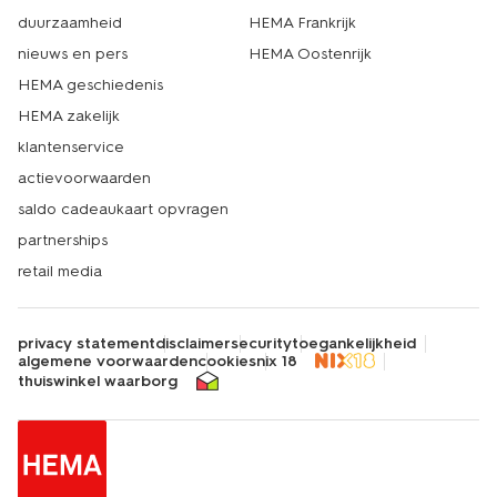
duurzaamheid
HEMA Frankrijk
nieuws en pers
HEMA Oostenrijk
HEMA geschiedenis
HEMA zakelijk
klantenservice
actievoorwaarden
saldo cadeaukaart opvragen
partnerships
retail media
privacy statement
disclaimer
security
toegankelijkheid
algemene voorwaarden
cookies
nix 18
thuiswinkel waarborg