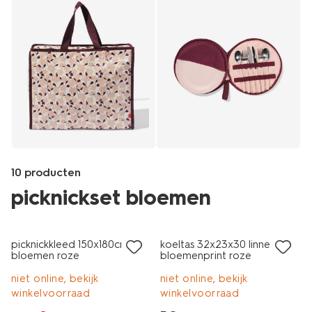
10 producten
picknickset bloemen
sale
laag geprijsd
Products
/buiten-
picknickkleed 150x180cm
koeltas 32x23x30 linnen
onderweg/buiten-
bloemen roze
bloemenprint roze
eten/buitenservies/borden-
%E2%8C%8022.5cm-
niet online, bekijk
niet online, bekijk
-
winkelvoorraad
winkelvoorraad
-2-