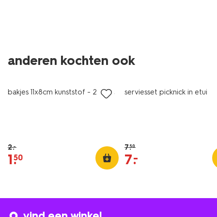
anderen kochten ook
sale
sale
bakjes 11x8cm kunststof - 2 stuks
serviesset picknick in etui
2
.
7
.
–
50
1
.
7
.
–
50
vind een winkel