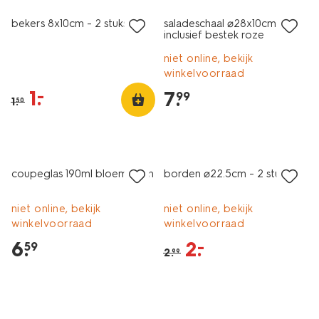
bekers 8x10cm - 2 stuks
saladeschaal ⌀28x10cm
inclusief bestek roze
niet online, bekijk
winkelvoorraad
1
.
–
7
.
99
1
.
50
sale
coupeglas 190ml bloemvorm
borden ⌀22.5cm - 2 stuks
niet online, bekijk
niet online, bekijk
winkelvoorraad
winkelvoorraad
6
.
2
.
–
59
2
.
99