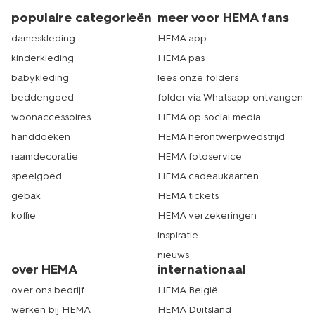
populaire categorieën
meer voor HEMA fans
dameskleding
HEMA app
kinderkleding
HEMA pas
babykleding
lees onze folders
beddengoed
folder via Whatsapp ontvangen
woonaccessoires
HEMA op social media
handdoeken
HEMA herontwerpwedstrijd
raamdecoratie
HEMA fotoservice
speelgoed
HEMA cadeaukaarten
gebak
HEMA tickets
koffie
HEMA verzekeringen
inspiratie
nieuws
over HEMA
internationaal
over ons bedrijf
HEMA België
werken bij HEMA
HEMA Duitsland