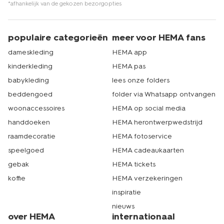
*afhankelijk van de gekozen bezorgopties
populaire categorieën
meer voor HEMA fans
dameskleding
HEMA app
kinderkleding
HEMA pas
babykleding
lees onze folders
beddengoed
folder via Whatsapp ontvangen
woonaccessoires
HEMA op social media
handdoeken
HEMA herontwerpwedstrijd
raamdecoratie
HEMA fotoservice
speelgoed
HEMA cadeaukaarten
gebak
HEMA tickets
koffie
HEMA verzekeringen
inspiratie
nieuws
over HEMA
internationaal