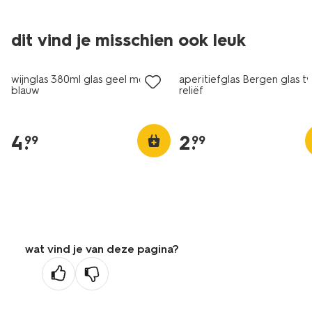
dit vind je misschien ook leuk
wijnglas 380ml glas geel met
aperitiefglas Bergen glas tw
blauw
reliëf
4
.
2
.
99
99
wat vind je van deze pagina?