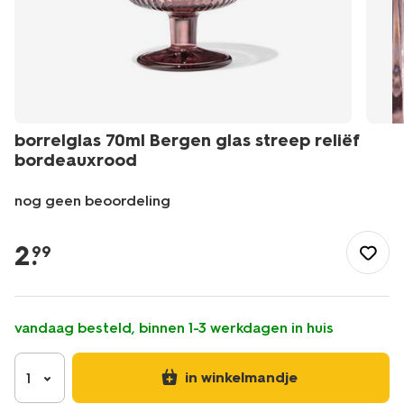
borrelglas 70ml Bergen glas streep reliëf
bordeauxrood
nog geen beoordeling
/koken-
tafelen/glaswerk/glazen/borrelglas-
2
.
99
70ml-
bergen-
glas-
streep-
vandaag besteld, binnen 1-3 werkdagen in huis
relief-
bordeauxrood-
9401174.html
in winkelmandje
1