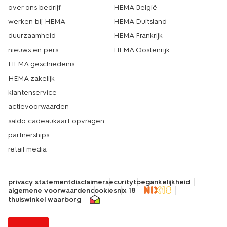
over ons bedrijf
HEMA België
werken bij HEMA
HEMA Duitsland
duurzaamheid
HEMA Frankrijk
nieuws en pers
HEMA Oostenrijk
HEMA geschiedenis
HEMA zakelijk
klantenservice
actievoorwaarden
saldo cadeaukaart opvragen
partnerships
retail media
privacy statement
disclaimer
security
toegankelijkheid
algemene voorwaarden
cookies
nix 18
thuiswinkel waarborg