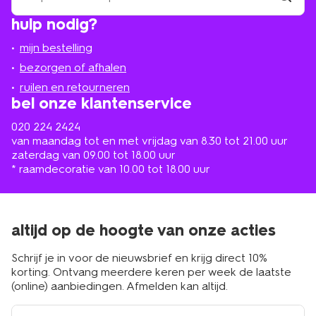
winkel
vind
hulp nodig?
winkel
bij
jou
mijn bestelling
in
de
bezorgen of afhalen
buurt
ruilen en retourneren
bel onze klantenservice
020 224 2424
van maandag tot en met vrijdag van 8.30 tot 21.00 uur
zaterdag van 09.00 tot 18.00 uur
* raamdecoratie van 10.00 tot 18.00 uur
altijd op de hoogte van onze acties
Schrijf je in voor de nieuwsbrief en krijg direct 10%
korting. Ontvang meerdere keren per week de laatste
(online) aanbiedingen. Afmelden kan altijd.
e-