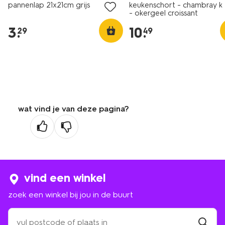
pannenlap 21x21cm grijs
keukenschort - chambray k
- okergeel croissant
3
.
10
.
29
49
wat vind je van deze pagina?
vind een winkel
zoek een winkel bij jou in de buurt
zoek
een