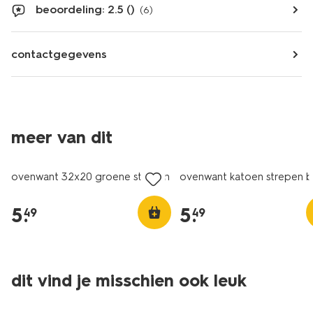
beoordeling: 2.5 ()
(6)
contactgegevens
meer van dit
ovenwant 32x20 groene stippen
ovenwant katoen strepen 
5
.
5
.
49
49
dit vind je misschien ook leuk