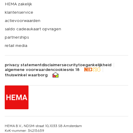
HEMA zakelijk
klantenservice
actievoorwaarden
saldo cadeaukaart opvragen
partnerships
retail media
privacy statement
disclaimer
security
toegankelijkheid
algemene voorwaarden
cookies
nix 18
thuiswinkel waarborg
HEMA B.V., NDSM-straat 10,1033 SB Amsterdam
KvK-nummer: 34215639