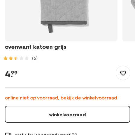
ovenwant katoen grijs
(6)
/koken-
tafelen/keukentextiel-
4
.
99
tafeltextiel/ovenwanten/ovenwant-
katoen-
grijs-
5460005.html
online niet op voorraad, bekijk de winkelvoorraad
winkelvoorraad