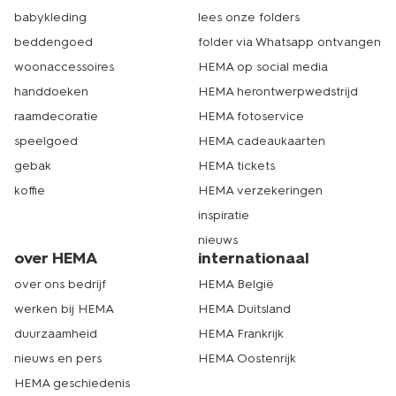
babykleding
lees onze folders
beddengoed
folder via Whatsapp ontvangen
woonaccessoires
HEMA op social media
handdoeken
HEMA herontwerpwedstrijd
raamdecoratie
HEMA fotoservice
speelgoed
HEMA cadeaukaarten
gebak
HEMA tickets
koffie
HEMA verzekeringen
inspiratie
nieuws
over HEMA
internationaal
over ons bedrijf
HEMA België
werken bij HEMA
HEMA Duitsland
duurzaamheid
HEMA Frankrijk
nieuws en pers
HEMA Oostenrijk
HEMA geschiedenis