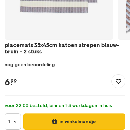
placemats 35x45cm katoen strepen blauw-
bruin - 2 stuks
nog geen beoordeling
/koken-
tafelen/keukentextiel-
6
.
99
tafeltextiel/placemats/placemats-
35x45cm-
katoen-
strepen-
voor 22:00 besteld, binnen 1-3 werkdagen in huis
blauw-
bruin-
-
in winkelmandje
1
-2-