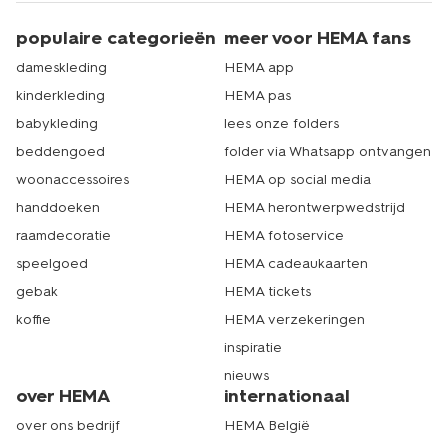
populaire categorieën
meer voor HEMA fans
dameskleding
HEMA app
kinderkleding
HEMA pas
babykleding
lees onze folders
beddengoed
folder via Whatsapp ontvangen
woonaccessoires
HEMA op social media
handdoeken
HEMA herontwerpwedstrijd
raamdecoratie
HEMA fotoservice
speelgoed
HEMA cadeaukaarten
gebak
HEMA tickets
koffie
HEMA verzekeringen
inspiratie
nieuws
over HEMA
internationaal
over ons bedrijf
HEMA België