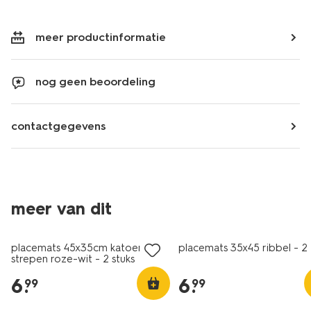
meer productinformatie
nog geen beoordeling
contactgegevens
meer van dit
placemats 45x35cm katoen
placemats 35x45 ribbel - 2 
strepen roze-wit - 2 stuks
6
.
6
.
99
99