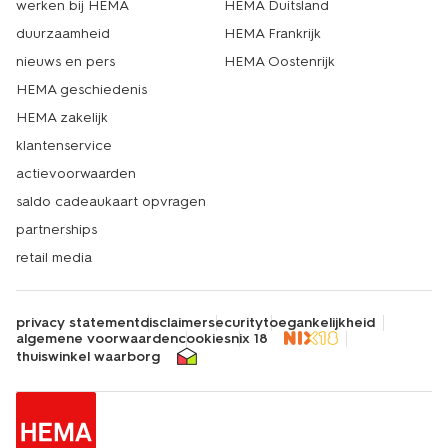
werken bij HEMA
HEMA Duitsland
duurzaamheid
HEMA Frankrijk
nieuws en pers
HEMA Oostenrijk
HEMA geschiedenis
HEMA zakelijk
klantenservice
actievoorwaarden
saldo cadeaukaart opvragen
partnerships
retail media
privacy statement
disclaimer
security
toegankelijkheid
algemene voorwaarden
cookies
nix 18
thuiswinkel waarborg