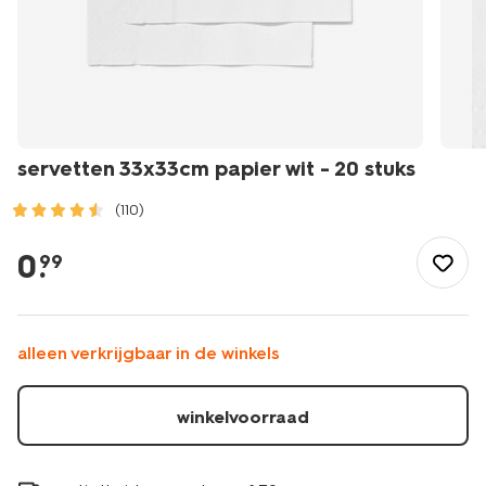
servetten 33x33cm papier wit - 20 stuks
(110)
/koken-
tafelen/keukentextiel-
0
.
99
tafeltextiel/servetten/servetten-
33x33cm-
papier-
wit-
alleen verkrijgbaar in de winkels
-
-20-
stuks-
winkelvoorraad
14210173.html