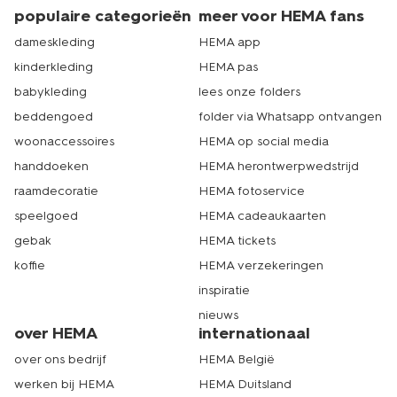
populaire categorieën
meer voor HEMA fans
dameskleding
HEMA app
kinderkleding
HEMA pas
babykleding
lees onze folders
beddengoed
folder via Whatsapp ontvangen
woonaccessoires
HEMA op social media
handdoeken
HEMA herontwerpwedstrijd
raamdecoratie
HEMA fotoservice
speelgoed
HEMA cadeaukaarten
gebak
HEMA tickets
koffie
HEMA verzekeringen
inspiratie
nieuws
over HEMA
internationaal
over ons bedrijf
HEMA België
werken bij HEMA
HEMA Duitsland