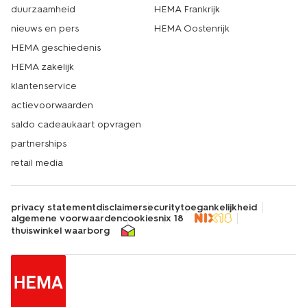
duurzaamheid
HEMA Frankrijk
nieuws en pers
HEMA Oostenrijk
HEMA geschiedenis
HEMA zakelijk
klantenservice
actievoorwaarden
saldo cadeaukaart opvragen
partnerships
retail media
privacy statement
disclaimer
security
toegankelijkheid
algemene voorwaarden
cookies
nix 18
thuiswinkel waarborg