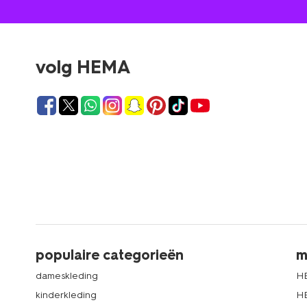
volg HEMA
populaire categorieën
m
dameskleding
H
kinderkleding
H