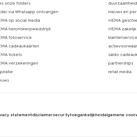
es onze folders
duurzaamhei
lder via Whatsapp ontvangen
nieuws en per
MA op social media
HEMA geschie
MA herontwerpwedstrijd
HEMA zakelijk
MA fotoservice
klantenservic
MA cadeaukaarten
actievoorwaa
MA tickets
saldo cadeau
MA verzekeringen
partnerships
spiratie
retail media
euws
ivacy statement
disclaimer
security
toegankelijkheid
algemene voor