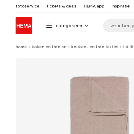
fotoservice
tickets & deals
HEMA app
inspiratie
waar ben j
categorieën
home
koken en tafelen
keuken- en tafeltextiel
tafel
Product-
set
image