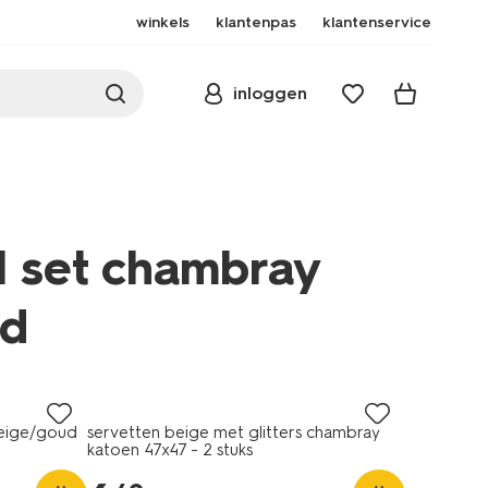
winkels
klantenpas
klantenservice
inloggen
el set chambray
ud
beige/goud
servetten beige met glitters chambray
en-
katoen 47x47 - 2 stuks