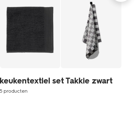
ke
keukentextiel set Takkie zwart
ro
5 producten
6 p