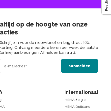
Feedback
jou
in
de
buurt
altijd op de hoogte van onze
acties
Schrijf je in voor de nieuwsbrief en krijg direct 10%
korting. Ontvang meerdere keren per week de laatste
(online) aanbiedingen. Afmelden kan altijd.
e-
aanmelden
mailadres
A
internationaal
jf
HEMA België
EMA
HEMA Duitsland