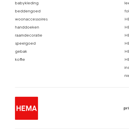
babykleding
le
beddengoed
fo
woonaccessoires
HE
handdoeken
HE
raamdecoratie
HE
speelgoed
HE
gebak
HE
koffie
HE
in
ni
pr