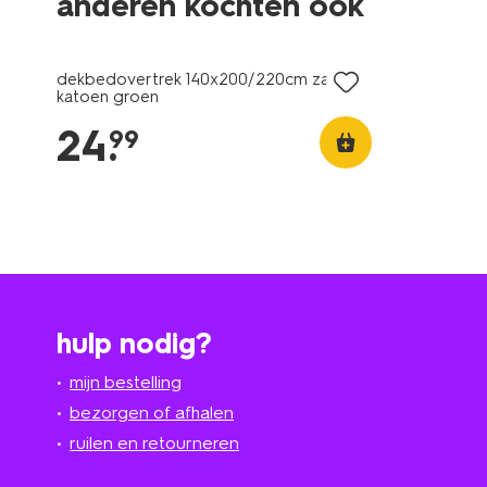
anderen kochten ook
dekbedovertrek 140x200/220cm zacht
katoen groen
24
.
99
hulp nodig?
mijn bestelling
bezorgen of afhalen
ruilen en retourneren