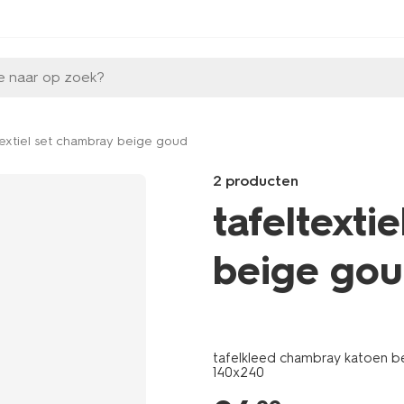
e naar op zoek?
textiel set chambray beige goud
2 producten
tafeltexti
beige go
Products
/koken-
tafelen/keukentextiel-
tafelkleed chambray katoen 
tafeltextiel/servetten/servett
140x240
beige-
met-