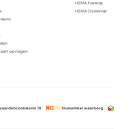
d
HEMA Frankrijk
s
HEMA Oostenrijk
denis
e
rden
kaart opvragen
waarden
cookies
nix 18
thuiswinkel waarborg