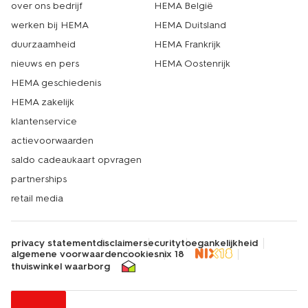
over ons bedrijf
HEMA België
werken bij HEMA
HEMA Duitsland
duurzaamheid
HEMA Frankrijk
nieuws en pers
HEMA Oostenrijk
HEMA geschiedenis
HEMA zakelijk
klantenservice
actievoorwaarden
saldo cadeaukaart opvragen
partnerships
retail media
privacy statement
disclaimer
security
toegankelijkheid
algemene voorwaarden
cookies
nix 18
thuiswinkel waarborg