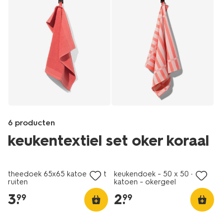
6 producten
keukentextiel set oker koraal
Products
/koken-
theedoek 65x65 katoen met
keukendoek - 50 x 50 -
tafelen/keukentextiel-
ruiten
katoen - okergeel
tafeltextiel/theedoeken-
3
.
2
.
99
99
keukendoeken/theedoeken/theedoek-
65x65-
katoen-