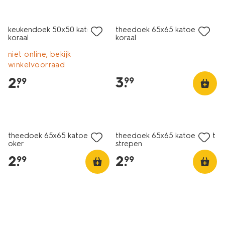
met-
strepen-
5450042.html
keukendoek 50x50 katoen
theedoek 65x65 katoen
koraal
koraal
niet online, bekijk
winkelvoorraad
3
.
2
.
99
99
theedoek 65x65 katoen
theedoek 65x65 katoen met
oker
strepen
2
.
2
.
99
99