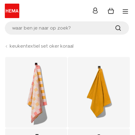
inloggen
waar ben je naar op zoek?
keukentextiel set oker koraal
Product-
set
image