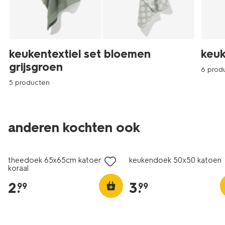
keukentextiel set bloemen
keuk
grijsgroen
6 prod
5 producten
anderen kochten ook
theedoek 65x65cm katoen
keukendoek 50x50 katoen k
koraal
2
.
3
.
99
99