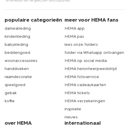
*afhankelijk van de gekozen bezorgopties
populaire categorieën
meer voor HEMA fans
dameskleding
HEMA app
kinderkleding
HEMA pas
babykleding
lees onze folders
beddengoed
folder via Whatsapp ontvangen
woonaccessoires
HEMA op social media
handdoeken
HEMA herontwerpwedstrijd
raamdecoratie
HEMA fotoservice
speelgoed
HEMA cadeaukaarten
gebak
HEMA tickets
koffie
HEMA verzekeringen
inspiratie
nieuws
over HEMA
internationaal