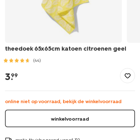
theedoek 65x65cm katoen citroenen geel
(44)
/koken-
tafelen/keukentextiel-
3
.
99
tafeltextiel/theedoeken-
keukendoeken/theedoeken/theedoek-
65x65cm-
katoen-
online niet op voorraad, bekijk de winkelvoorraad
citroenen-
geel-
5440013.html
winkelvoorraad