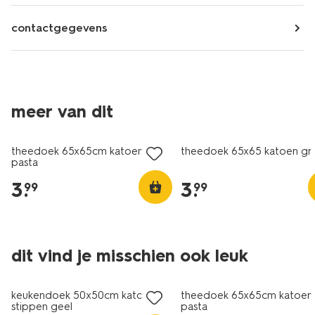
contactgegevens
meer van dit
theedoek 65x65cm katoen
theedoek 65x65 katoen gr
pasta
3
.
3
.
99
99
dit vind je misschien ook leuk
keukendoek 50x50cm katoen
theedoek 65x65cm katoen
stippen geel
pasta