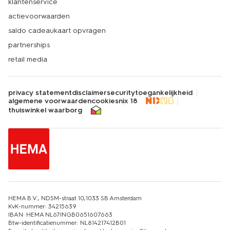
klantenservice
actievoorwaarden
saldo cadeaukaart opvragen
partnerships
retail media
privacy statement
disclaimer
security
toegankelijkheid
algemene voorwaarden
cookies
nix 18
thuiswinkel waarborg
HEMA B.V., NDSM-straat 10,1033 SB Amsterdam
KvK-nummer: 34215639
IBAN: HEMA NL67INGB0651607663
Btw-identificatienummer: NL814217412B01