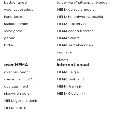
beddengoed
folder via Whatsapp ontvangen
woonaccessoires
HEMA op social media
handdoeken
HEMA herontwerpwedstrijd
raamdecoratie
HEMA fotoservice
speelgoed
HEMA cadeaukaarten
gebak
HEMA tickets
koffie
HEMA verzekeringen
inspiratie
nieuws
over HEMA
internationaal
over ons bedrijf
HEMA België
werken bij HEMA
HEMA Duitsland
duurzaamheid
HEMA Frankrijk
nieuws en pers
HEMA Oostenrijk
HEMA geschiedenis
HEMA zakelijk