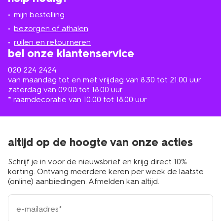
jou
mijn bestelling
in
de
bezorgen of afhalen
buurt
ruilen en retourneren
bel onze klantenservice
020 224 2424
van maandag tot en met vrijdag van 8.30 tot 21.00 uur
zaterdag van 09.00 tot 18.00 uur
* raamdecoratie van 10.00 tot 18.00 uur
altijd op de hoogte van onze acties
Schrijf je in voor de nieuwsbrief en krijg direct 10%
korting. Ontvang meerdere keren per week de laatste
(online) aanbiedingen. Afmelden kan altijd.
e-
mailadres