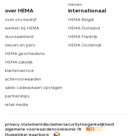
nieuws
over HEMA
internationaal
over ons bedrijf
HEMA België
werken bij HEMA
HEMA Duitsland
duurzaamheid
HEMA Frankrijk
nieuws en pers
HEMA Oostenrijk
HEMA geschiedenis
HEMA zakelijk
klantenservice
actievoorwaarden
saldo cadeaukaart opvragen
partnerships
retail media
privacy statement
disclaimer
security
toegankelijkheid
algemene voorwaarden
cookies
nix 18
thuiswinkel waarborg