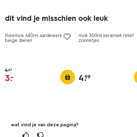
dit vind je misschien ook leuk
sale
theemok 480ml aardewerk
mok 300ml keramiek reliëf
beige dieren
zonnetjes
4
.
87
3
.
4
.
–
99
wat vind je van deze pagina?