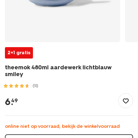
2+1 gratis
theemok 480ml aardewerk lichtblauw
smiley
(11)
/koken-
tafelen/koffie-
6
.
49
thee-
accessoires/mokken/theemok-
480ml-
aardewerk-
online niet op voorraad, bekijk de winkelvoorraad
lichtblauw-
smiley-