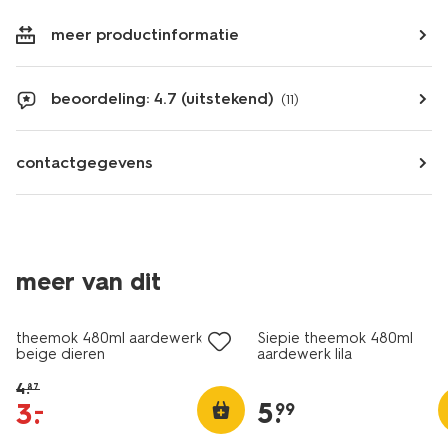
meer productinformatie
beoordeling: 4.7 (uitstekend)
(11)
contactgegevens
meer van dit
sale
theemok 480ml aardewerk
Siepie theemok 480ml
beige dieren
aardewerk lila
4
.
87
5
.
3
.
–
99