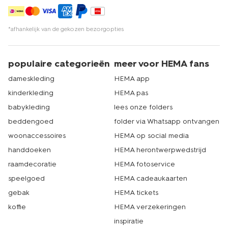
*afhankelijk van de gekozen bezorgopties
populaire categorieën
meer voor HEMA fans
dameskleding
HEMA app
kinderkleding
HEMA pas
babykleding
lees onze folders
beddengoed
folder via Whatsapp ontvangen
woonaccessoires
HEMA op social media
handdoeken
HEMA herontwerpwedstrijd
raamdecoratie
HEMA fotoservice
speelgoed
HEMA cadeaukaarten
gebak
HEMA tickets
koffie
HEMA verzekeringen
inspiratie