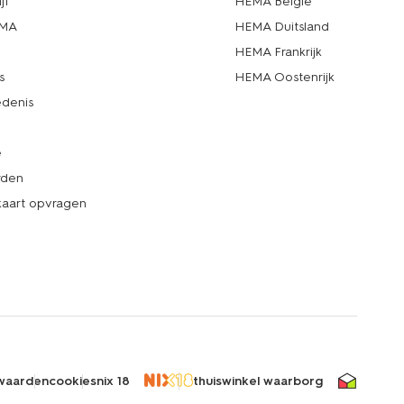
jf
HEMA België
EMA
HEMA Duitsland
d
HEMA Frankrijk
s
HEMA Oostenrijk
denis
e
rden
kaart opvragen
waarden
cookies
nix 18
thuiswinkel waarborg