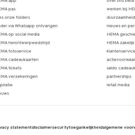
EMA app
over ons bedri
EMA pas
werken bij H
es onze folders
duurzaamhei
lder via Whatsapp ontvangen
nieuws en per
MA op social media
HEMA geschie
MA herontwerpwedstrijd
HEMA zakelijk
MA fotoservice
klantenservic
MA cadeaukaarten
actievoorwaa
MA tickets
saldo cadeau
MA verzekeringen
partnerships
spiratie
retail media
euws
ivacy statement
disclaimer
security
toegankelijkheid
algemene voor