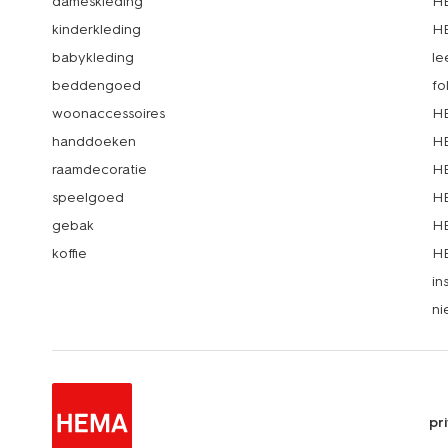
dameskleding
H
kinderkleding
H
babykleding
le
beddengoed
fo
woonaccessoires
HE
handdoeken
HE
raamdecoratie
HE
speelgoed
HE
gebak
HE
koffie
HE
in
ni
pr