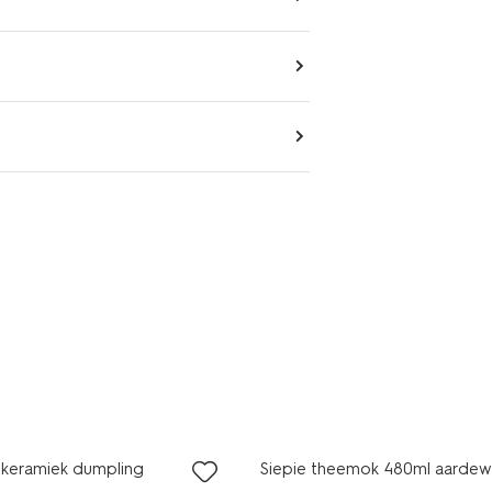
keramiek dumpling
Siepie theemok 480ml aardewer