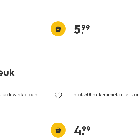
5
.
99
leuk
ijsd
 aardewerk bloem
mok 300ml keramiek reliëf zon
4
.
99