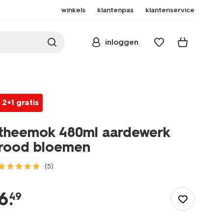
winkels
klantenpas
klantenservice
inloggen
2+1 gratis
theemok 480ml aardewerk
rood bloemen
(5)
/koken-
tafelen/koffie-
6
.
49
thee-
accessoires/mokken/theemok-