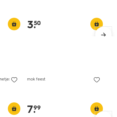
3
.
50
netjes
mok feest
7
.
99