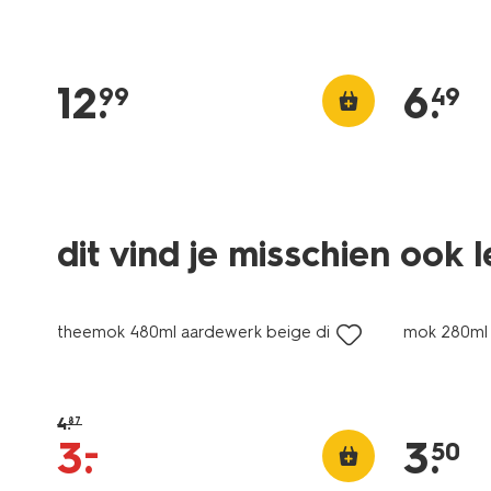
12
.
6
.
99
49
dit vind je misschien ook 
sale
laag gepr
theemok 480ml aardewerk beige dieren
mok 280ml
4
.
87
–
3
.
3
.
50