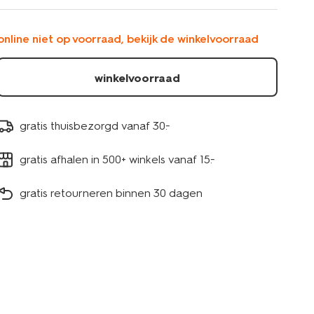
480ml-
aardewerk-
rood-
online niet op voorraad, bekijk de winkelvoorraad
bloemen-
61100281.html
winkelvoorraad
gratis thuisbezorgd vanaf 30.-
gratis afhalen in 500+ winkels vanaf 15.-
gratis retourneren binnen 30 dagen