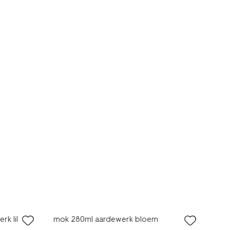
laag geprijsd
k lila
mok 280ml aardewerk bloem