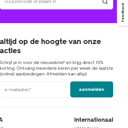
een
Feedback
winkel
vind
winkel
bij
jou
in
de
buurt
altijd op de hoogte van onze
acties
Schrijf je in voor de nieuwsbrief en krijg direct 10%
korting. Ontvang meerdere keren per week de laatste
(online) aanbiedingen. Afmelden kan altijd.
e-
aanmelden
mailadres
A
internationaal