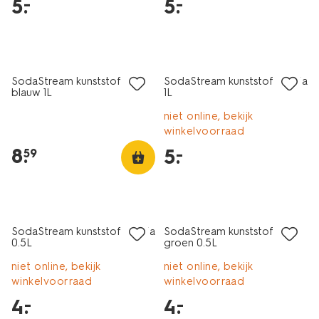
5
.
5
.
–
–
connect-
80405207.html
laag geprijsd
SodaStream kunststof fles
SodaStream kunststof fles lila
blauw 1L
1L
niet online, bekijk
winkelvoorraad
8
.
5
.
–
59
laag geprijsd
laag geprijsd
SodaStream kunststof fles lila
SodaStream kunststof fles
0.5L
groen 0.5L
niet online, bekijk
niet online, bekijk
winkelvoorraad
winkelvoorraad
4
.
4
.
–
–