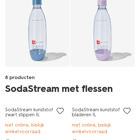
8 producten
SodaStream met flessen
laag geprijsd
laag geprijsd
Products
/koken-
SodaStream kunststof fles
SodaStream kunststof fles
tafelen/koken/keukenapparaten/sodastream/sodastream-
zwart stippen 1L
bladeren 1L
co2-
cilinder-
niet online, bekijk
niet online, bekijk
roze-
winkelvoorraad
winkelvoorraad
quick-