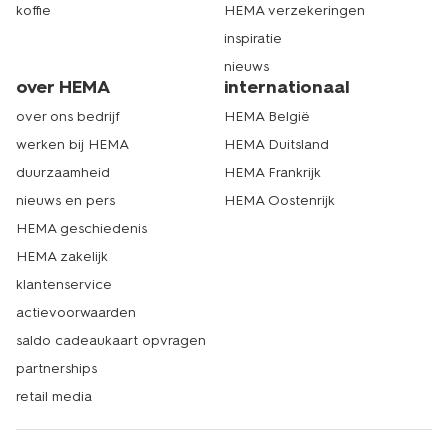
koffie
HEMA verzekeringen
inspiratie
nieuws
over HEMA
internationaal
over ons bedrijf
HEMA België
werken bij HEMA
HEMA Duitsland
duurzaamheid
HEMA Frankrijk
nieuws en pers
HEMA Oostenrijk
HEMA geschiedenis
HEMA zakelijk
klantenservice
actievoorwaarden
saldo cadeaukaart opvragen
partnerships
retail media