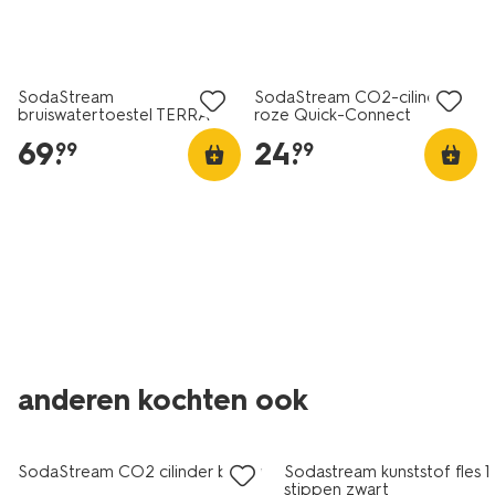
beste koop
SodaStream
SodaStream CO2-cilinder
bruiswatertoestel TERRA
roze Quick-Connect
69
.
24
.
99
99
anderen kochten ook
SodaStream CO2 cilinder blauw
Sodastream kunststof fles 1
stippen zwart