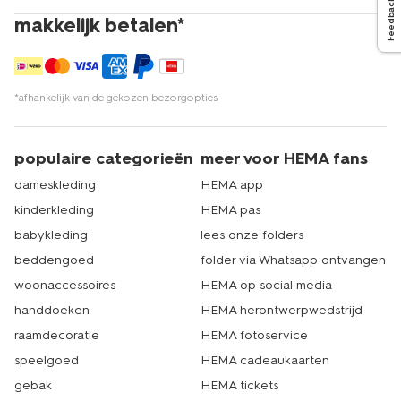
Feedback
makkelijk betalen*
*afhankelijk van de gekozen bezorgopties
populaire categorieën
meer voor HEMA fans
dameskleding
HEMA app
kinderkleding
HEMA pas
babykleding
lees onze folders
beddengoed
folder via Whatsapp ontvangen
woonaccessoires
HEMA op social media
handdoeken
HEMA herontwerpwedstrijd
raamdecoratie
HEMA fotoservice
speelgoed
HEMA cadeaukaarten
gebak
HEMA tickets