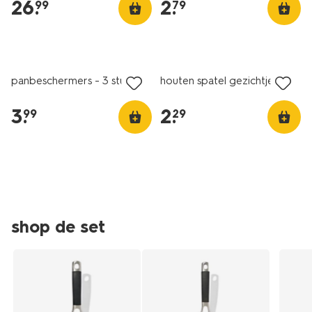
26
.
2
.
99
79
gezichtje-
80840022.html
panbeschermers - 3 stuks
houten spatel gezichtje
3
.
2
.
99
29
shop de set