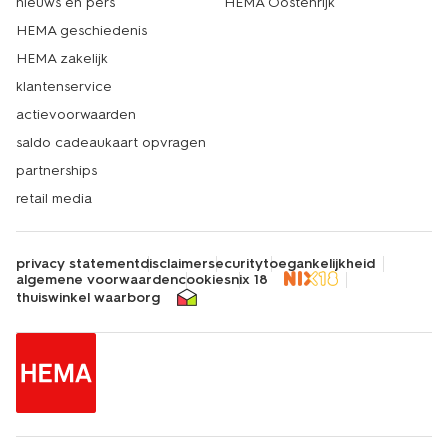
nieuws en pers
HEMA Oostenrijk
HEMA geschiedenis
HEMA zakelijk
klantenservice
actievoorwaarden
saldo cadeaukaart opvragen
partnerships
retail media
privacy statement
disclaimer
security
toegankelijkheid
algemene voorwaarden
cookies
nix 18
thuiswinkel waarborg