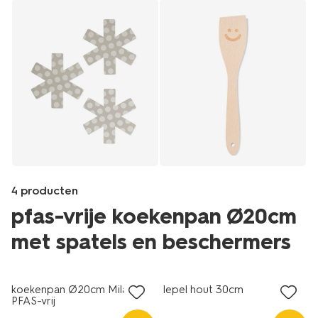
4 producten
pfas-vrije koekenpan Ø20cm
met spatels en beschermers
Products
/koken-
koekenpan Ø20cm Milano
lepel hout 30cm
tafelen/koken/keukengerei/spatels/houten-
PFAS-vrij
spatel-