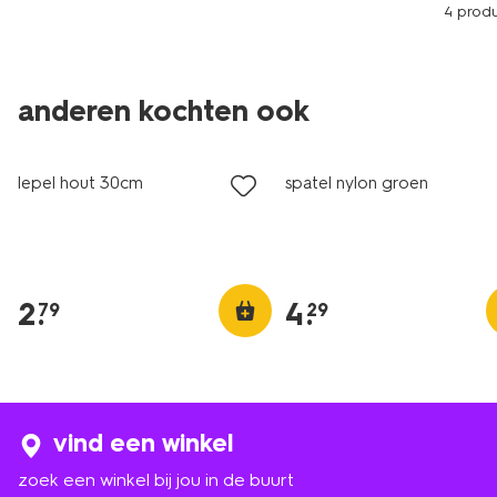
4 prod
anderen kochten ook
lepel hout 30cm
spatel nylon groen
2
.
4
.
79
29
vind een winkel
zoek een winkel bij jou in de buurt