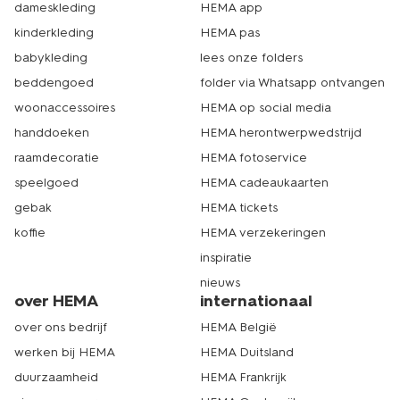
dameskleding
HEMA app
kinderkleding
HEMA pas
babykleding
lees onze folders
beddengoed
folder via Whatsapp ontvangen
woonaccessoires
HEMA op social media
handdoeken
HEMA herontwerpwedstrijd
raamdecoratie
HEMA fotoservice
speelgoed
HEMA cadeaukaarten
gebak
HEMA tickets
koffie
HEMA verzekeringen
inspiratie
nieuws
over HEMA
internationaal
over ons bedrijf
HEMA België
werken bij HEMA
HEMA Duitsland
duurzaamheid
HEMA Frankrijk