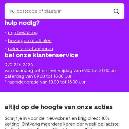
zoek
een
winkel
vind
hulp nodig?
winkel
bij
jou
mijn bestelling
in
de
bezorgen of afhalen
buurt
ruilen en retourneren
bel onze klantenservice
020 224 2424
van maandag tot en met vrijdag van 8.30 tot 21.00 uur
zaterdag van 09.00 tot 18.00 uur
* raamdecoratie van 10.00 tot 18.00 uur
altijd op de hoogte van onze acties
Schrijf je in voor de nieuwsbrief en krijg direct 10%
korting. Ontvang meerdere keren per week de laatste