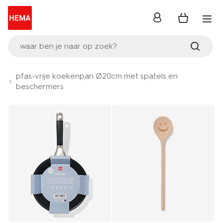
inloggen
waar ben je naar op zoek?
pfas-vrije koekenpan Ø20cm met spatels en
beschermers
Product-
set
image