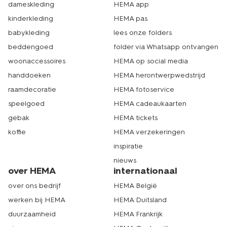
dameskleding
HEMA app
kinderkleding
HEMA pas
babykleding
lees onze folders
beddengoed
folder via Whatsapp ontvangen
woonaccessoires
HEMA op social media
handdoeken
HEMA herontwerpwedstrijd
raamdecoratie
HEMA fotoservice
speelgoed
HEMA cadeaukaarten
gebak
HEMA tickets
koffie
HEMA verzekeringen
inspiratie
nieuws
over HEMA
internationaal
over ons bedrijf
HEMA België
werken bij HEMA
HEMA Duitsland
duurzaamheid
HEMA Frankrijk