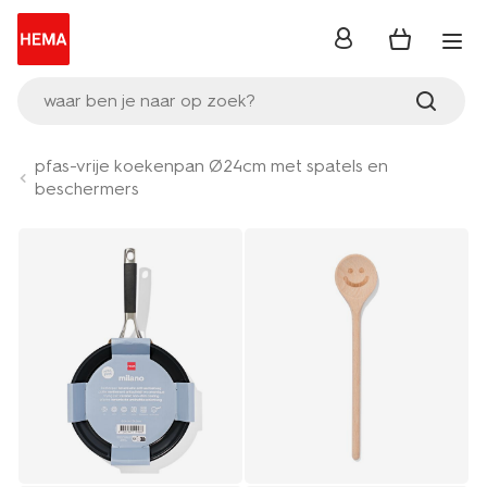
inloggen
waar ben je naar op zoek?
pfas-vrije koekenpan Ø24cm met spatels en
beschermers
Product-
set
image