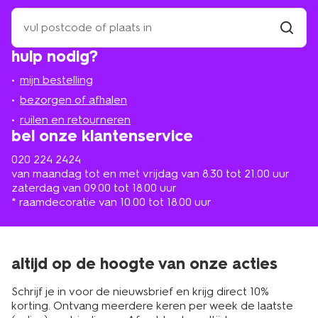
zoek
een
winkel
vind
hulp nodig?
winkel
bij
jou
mijn bestelling
in
de
bezorgen of afhalen
buurt
ruilen en retourneren
bel onze klantenservice
020 224 2424
van maandag tot en met vrijdag van 8.30 tot 21.00 uur
zaterdag van 09.00 tot 18.00 uur
* raamdecoratie van 10.00 tot 18.00 uur
altijd op de hoogte van onze acties
Schrijf je in voor de nieuwsbrief en krijg direct 10%
korting. Ontvang meerdere keren per week de laatste