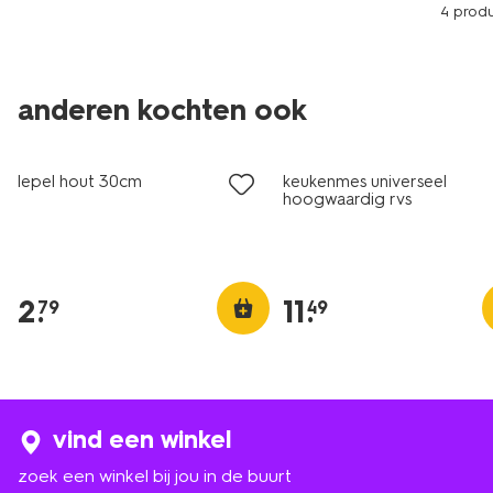
4 prod
anderen kochten ook
lepel hout 30cm
keukenmes universeel
hoogwaardig rvs
2
.
11
.
79
49
vind een winkel
zoek een winkel bij jou in de buurt