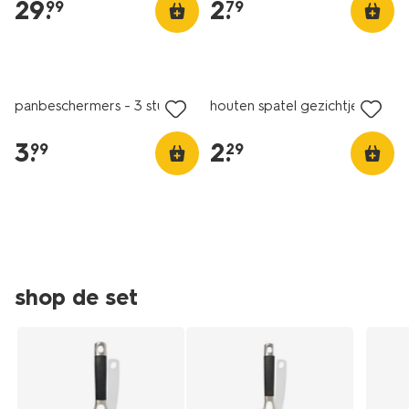
29
.
2
.
99
79
gezichtje-
80840022.html
panbeschermers - 3 stuks
houten spatel gezichtje
3
.
2
.
99
29
shop de set