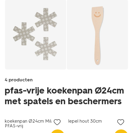
4 producten
pfas-vrije koekenpan Ø24cm
met spatels en beschermers
Products
/koken-
koekenpan Ø24cm Milano
lepel hout 30cm
tafelen/koken/keukengerei/spatels/houten-
PFAS-vrij
spatel-