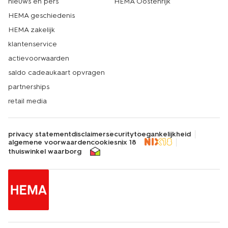
nieuws en pers
HEMA Oostenrijk
HEMA geschiedenis
HEMA zakelijk
klantenservice
actievoorwaarden
saldo cadeaukaart opvragen
partnerships
retail media
privacy statement
disclaimer
security
toegankelijkheid
algemene voorwaarden
cookies
nix 18
thuiswinkel waarborg