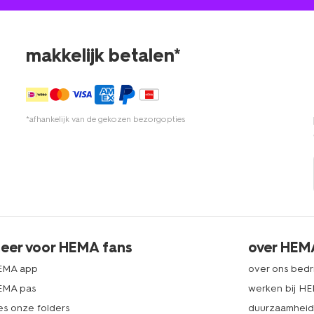
makkelijk betalen*
*afhankelijk van de gekozen bezorgopties
eer voor HEMA fans
over HEM
EMA app
over ons bedri
EMA pas
werken bij H
es onze folders
duurzaamhei