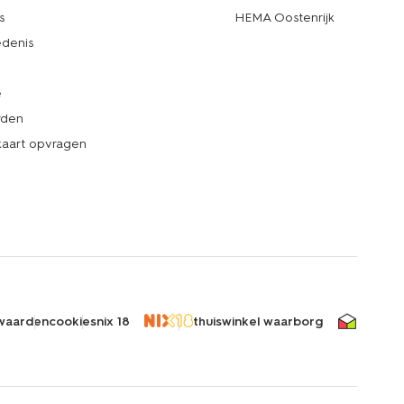
s
HEMA Oostenrijk
denis
e
rden
kaart opvragen
waarden
cookies
nix 18
thuiswinkel waarborg