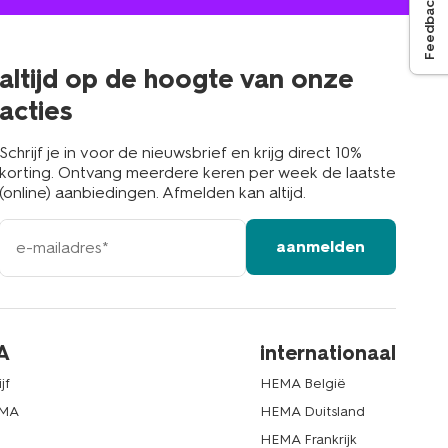
jou
Feedback
in
de
buurt
altijd op de hoogte van onze
acties
Schrijf je in voor de nieuwsbrief en krijg direct 10%
korting. Ontvang meerdere keren per week de laatste
(online) aanbiedingen. Afmelden kan altijd.
e-
aanmelden
mailadres
A
internationaal
jf
HEMA België
EMA
HEMA Duitsland
d
HEMA Frankrijk