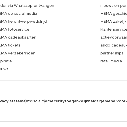
lder via Whatsapp ontvangen
nieuws en per
MA op social media
HEMA geschie
MA herontwerpwedstrijd
HEMA zakelijk
MA fotoservice
klantenservic
MA cadeaukaarten
actievoorwaa
MA tickets
saldo cadeau
MA verzekeringen
partnerships
spiratie
retail media
euws
ivacy statement
disclaimer
security
toegankelijkheid
algemene voor