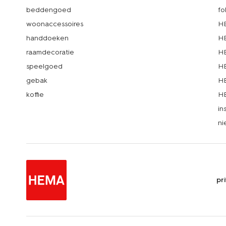
beddengoed
fo
woonaccessoires
HE
handdoeken
HE
raamdecoratie
HE
speelgoed
HE
gebak
HE
koffie
HE
in
ni
pr