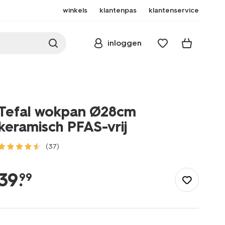
winkels
klantenpas
klantenservice
inloggen
Tefal wokpan Ø28cm
keramisch PFAS-vrij
(37)
/koken-
tafelen/koken/pannen/wokpannen/tefal-
39
.
99
wokpan-
28cm-
keramisch-
pfas-
vrij-