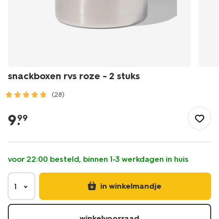
snackboxen rvs roze - 2 stuks
(28)
/koken-
tafelen/meenemen-
9
.
99
bewaren/broodtrommels-
lunchboxen/snackboxen-
rvs-
roze-
voor 22:00 besteld, binnen 1-3 werkdagen in huis
-
-2-
stuks-
in winkelmandje
1
80650204.html
winkelvoorraad