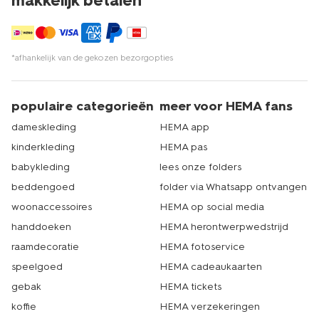
makkelijk betalen*
*afhankelijk van de gekozen bezorgopties
populaire categorieën
meer voor HEMA fans
dameskleding
HEMA app
kinderkleding
HEMA pas
babykleding
lees onze folders
beddengoed
folder via Whatsapp ontvangen
woonaccessoires
HEMA op social media
handdoeken
HEMA herontwerpwedstrijd
raamdecoratie
HEMA fotoservice
speelgoed
HEMA cadeaukaarten
gebak
HEMA tickets
koffie
HEMA verzekeringen