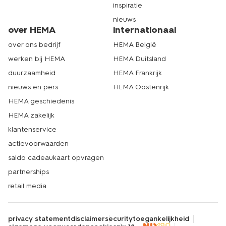
inspiratie
nieuws
over HEMA
internationaal
over ons bedrijf
HEMA België
werken bij HEMA
HEMA Duitsland
duurzaamheid
HEMA Frankrijk
nieuws en pers
HEMA Oostenrijk
HEMA geschiedenis
HEMA zakelijk
klantenservice
actievoorwaarden
saldo cadeaukaart opvragen
partnerships
retail media
privacy statement
disclaimer
security
toegankelijkheid