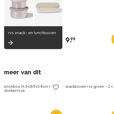
rvs snack- en lunchboxen
9
.
99
meer van dit
lunchbox 14.3x18.9x5.8cm rvs
snackboxen rvs groen - 2 s
donkerroze