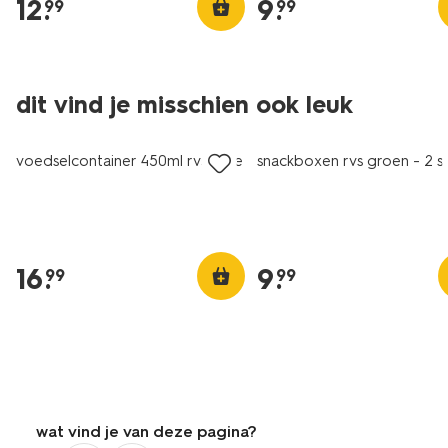
12
.
9
.
99
99
dit vind je misschien ook leuk
voedselcontainer 450ml rvs roze
snackboxen rvs groen - 2 s
16
.
9
.
99
99
wat vind je van deze pagina?