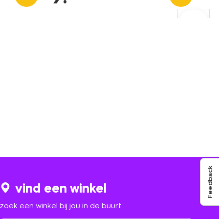
Feedback
vind een winkel
zoek een winkel bij jou in de buurt