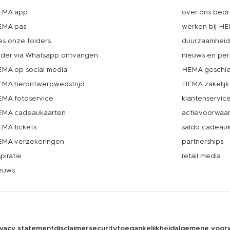
EMA app
over ons bedri
EMA pas
werken bij H
es onze folders
duurzaamhei
lder via Whatsapp ontvangen
nieuws en per
MA op social media
HEMA geschie
MA herontwerpwedstrijd
HEMA zakelijk
MA fotoservice
klantenservic
MA cadeaukaarten
actievoorwaa
MA tickets
saldo cadeau
MA verzekeringen
partnerships
spiratie
retail media
euws
ivacy statement
disclaimer
security
toegankelijkheid
algemene voor