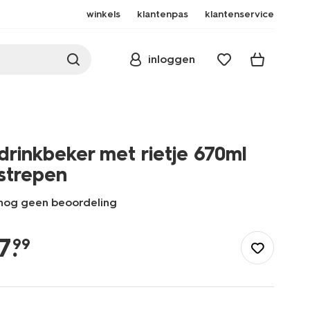
winkels
klantenpas
klantenservice
inloggen
drinkbeker met rietje 670ml
strepen
nog geen beoordeling
/koken-
tafelen/meenemen-
7
.
99
bewaren/drinkbekers/drinkbeker-
met-
rietje-
670ml-
strepen-