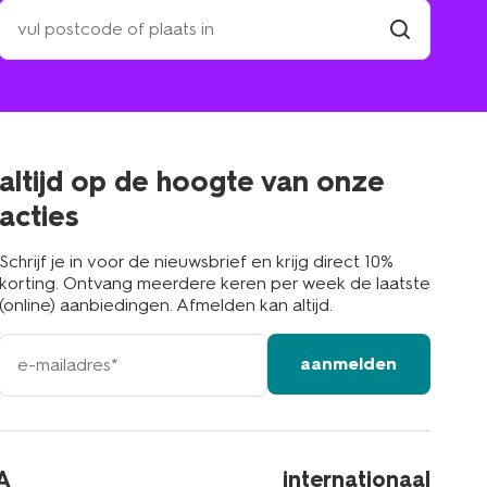
zoek
een
winkel
vind
winkel
bij
jou
in
de
buurt
altijd op de hoogte van onze
acties
Schrijf je in voor de nieuwsbrief en krijg direct 10%
korting. Ontvang meerdere keren per week de laatste
(online) aanbiedingen. Afmelden kan altijd.
e-
aanmelden
mailadres
A
internationaal