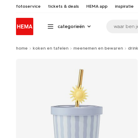
fotoservice
tickets & deals
HEMA app
inspiratie
waar ben j
categorieën
home
koken en tafelen
meenemen en bewaren
drin