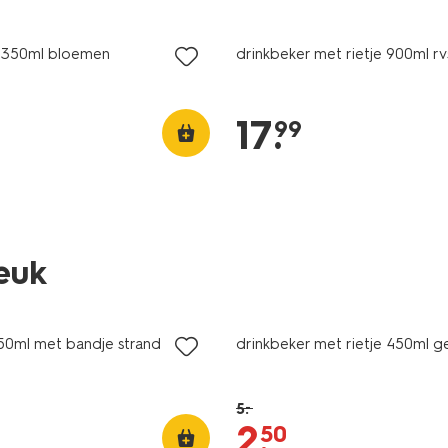
r 350ml bloemen
drinkbeker met rietje 900ml r
17
.
99
leuk
sale
450ml met bandje strand
drinkbeker met rietje 450ml ge
5
.
–
2
.
50