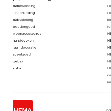
dameskleding
H
kinderkleding
H
babykleding
le
beddengoed
fo
woonaccessoires
HE
handdoeken
HE
raamdecoratie
HE
speelgoed
HE
gebak
HE
koffie
HE
in
ni
pr