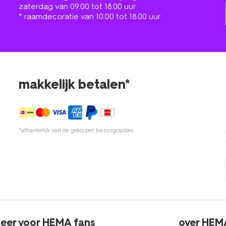
zaterdag van 09.00 tot 18.00 uur
* raamdecoratie van 10.00 tot 18.00 uur
makkelijk betalen*
*afhankelijk van de gekozen bezorgopties
eer voor HEMA fans
over HEM