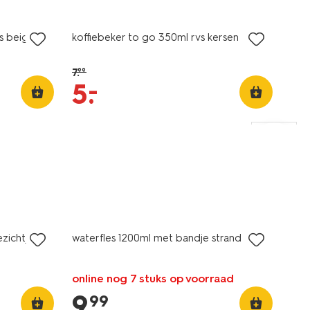
sale
vs beige
koffiebeker to go 350ml rvs kersen
7
.
99
–
5
.
zichtjes
waterfles 1200ml met bandje strand
online nog 7 stuks op voorraad
9
.
99