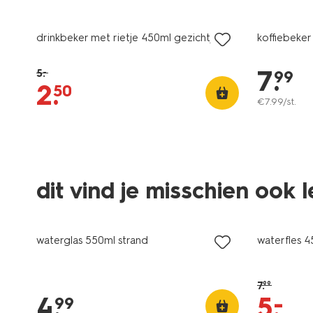
sale
drinkbeker met rietje 450ml gezichtjes
koffiebeke
7
.
5
.
99
–
2
.
50
€
7
.
99
/st.
dit vind je misschien ook 
korting
waterglas 550ml strand
waterfles 
7
.
99
–
4
.
5
.
99