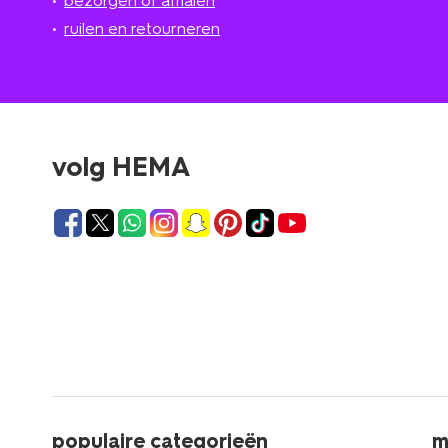
bezorgen of afhalen
ruilen en retourneren
volg HEMA
populaire categorieën
m