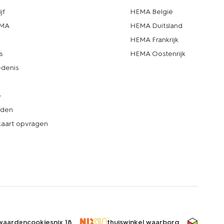
jf
HEMA België
EMA
HEMA Duitsland
d
HEMA Frankrijk
s
HEMA Oostenrijk
denis
e
rden
kaart opvragen
waarden
cookies
nix 18
thuiswinkel waarborg