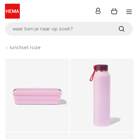
inloggen
waar ben je naar op zoek?
lunchset roze
Product-
set
image