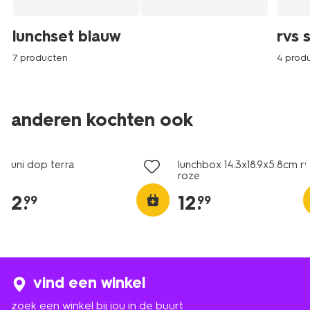
lunchset blauw
rvs 
7 producten
4 prod
anderen kochten ook
nieuw
uni dop terra
lunchbox 14.3x18.9x5.8cm rv
roze
2
.
12
.
99
99
vind een winkel
zoek een winkel bij jou in de buurt