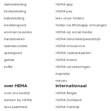
dameskleding
HEMA app
kinderkleding
HEMA pas
babykleding
lees onze folders
beddengoed
folder via Whatsapp ontvangen
woonaccessoires
HEMA op social media
handdoeken
HEMA herontwerpwedstrijd
raamdecoratie
HEMA fotoservice
speelgoed
HEMA cadeaukaarten
gebak
HEMA tickets
koffie
HEMA verzekeringen
inspiratie
nieuws
over HEMA
internationaal
over ons bedrijf
HEMA België
werken bij HEMA
HEMA Duitsland
duurzaamheid
HEMA Frankrijk