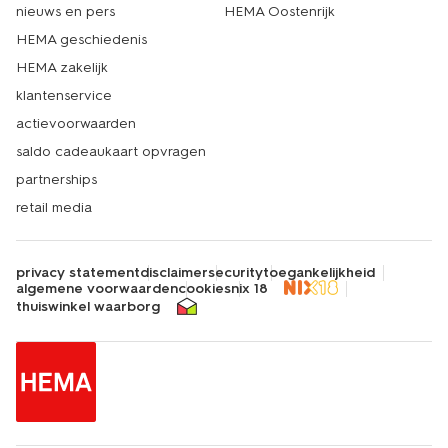
nieuws en pers
HEMA Oostenrijk
HEMA geschiedenis
HEMA zakelijk
klantenservice
actievoorwaarden
saldo cadeaukaart opvragen
partnerships
retail media
privacy statement
disclaimer
security
toegankelijkheid
algemene voorwaarden
cookies
nix 18
thuiswinkel waarborg