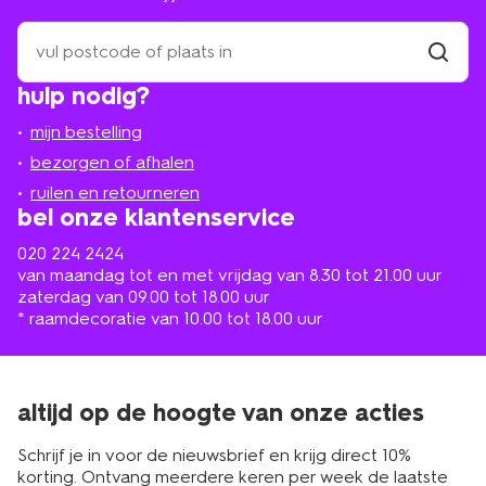
zoek
een
winkel
vind
hulp nodig?
winkel
bij
jou
mijn bestelling
in
de
bezorgen of afhalen
buurt
ruilen en retourneren
bel onze klantenservice
020 224 2424
van maandag tot en met vrijdag van 8.30 tot 21.00 uur
zaterdag van 09.00 tot 18.00 uur
* raamdecoratie van 10.00 tot 18.00 uur
altijd op de hoogte van onze acties
Schrijf je in voor de nieuwsbrief en krijg direct 10%
korting. Ontvang meerdere keren per week de laatste