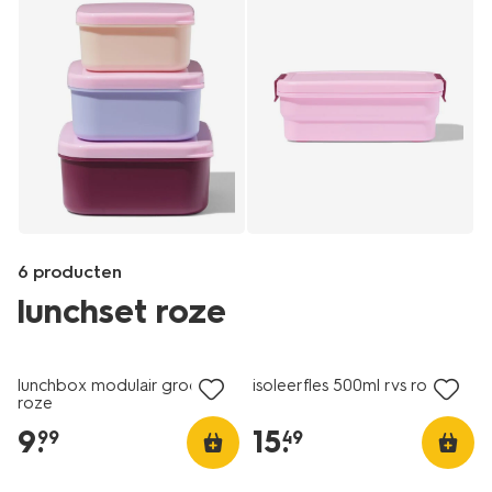
6 producten
lunchset roze
nieuw
nieuw
Products
/koken-
lunchbox modulair groot
isoleerfles 500ml rvs roze
tafelen/meenemen-
roze
bewaren/broodtrommels-
9
.
15
.
99
49
lunchboxen/snackboxen-
rvs-
roze-