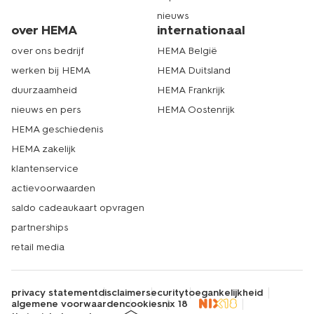
nieuws
over HEMA
internationaal
over ons bedrijf
HEMA België
werken bij HEMA
HEMA Duitsland
duurzaamheid
HEMA Frankrijk
nieuws en pers
HEMA Oostenrijk
HEMA geschiedenis
HEMA zakelijk
klantenservice
actievoorwaarden
saldo cadeaukaart opvragen
partnerships
retail media
privacy statement
disclaimer
security
toegankelijkheid
algemene voorwaarden
cookies
nix 18