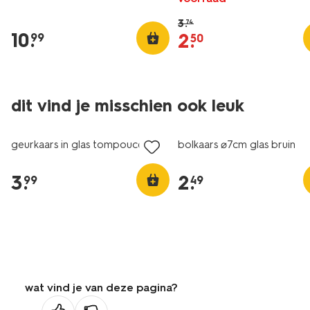
3
.
74
10
.
2
.
99
50
dit vind je misschien ook leuk
vegan
vegan
geurkaars in glas tompouce
bolkaars ⌀7cm glas bruin
3
.
2
.
99
49
wat vind je van deze pagina?