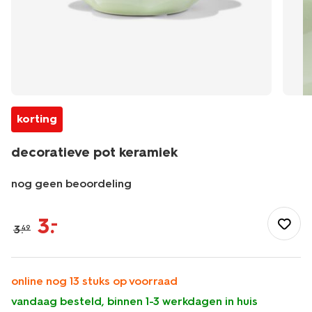
korting
decoratieve pot keramiek
nog geen beoordeling
/koken-
tafelen/meenemen-
3
.
–
3
.
49
bewaren/voorraadpotten-
bewaardozen/decoratieve-
pot-
keramiek-
online nog 13 stuks op voorraad
13326040.html
vandaag besteld, binnen 1-3 werkdagen in huis