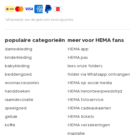
*afhankelijk van de gekozen bezorgopties
populaire categorieën
meer voor HEMA fans
dameskleding
HEMA app
kinderkleding
HEMA pas
babykleding
lees onze folders
beddengoed
folder via Whatsapp ontvangen
woonaccessoires
HEMA op social media
handdoeken
HEMA herontwerpwedstrijd
raamdecoratie
HEMA fotoservice
speelgoed
HEMA cadeaukaarten
gebak
HEMA tickets
koffie
HEMA verzekeringen
inspiratie