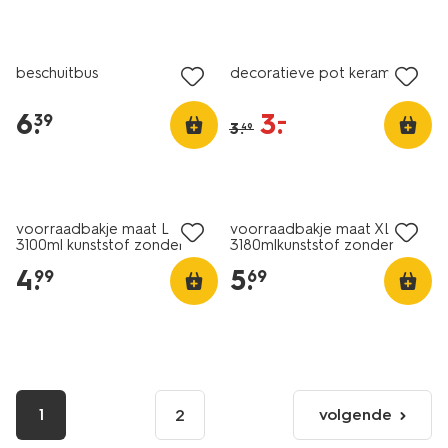
korting
beschuitbus
decoratieve pot keramiek
6
.
3
.
–
39
3
.
49
voorraadbakje maat L
voorraadbakje maat XL
3100ml kunststof zonder
3180mlkunststof zonder
deksel
deksel
4
.
5
.
99
69
1
volgende
2
volgende
pagina