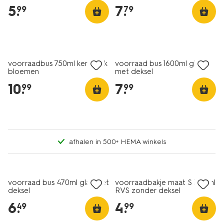
5
.
7
.
99
79
voorraadbus 750ml keramiek
voorraad bus 1600ml glas
bloemen
met deksel
10
.
7
.
99
99
afhalen in 500+ HEMA winkels
voorraad bus 470ml glas met
voorraadbakje maat S 370ml
deksel
RVS zonder deksel
6
.
4
.
49
99