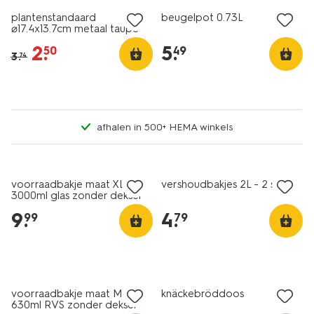
plantenstandaard
beugelpot 0.73L
⌀17.4x13.7cm metaal taupe
2
.
5
.
50
49
3
.
74
afhalen in 500+ HEMA winkels
voorraadbakje maat XL
vershoudbakjes 2L - 2 stuks
3000ml glas zonder deksel
9
.
4
.
99
79
voorraadbakje maat M
knäckebröddoos
630ml RVS zonder deksel