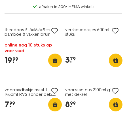
afhalen in 500+ HEMA winkels
theedoos 31.5x18.5x9cm
vershoudbakjes 600ml - 4
bamboe 8 vakken bruin
stuks
online nog 10 stuks op
voorraad
3
.
19
.
79
99
voorraadbakje maat L
voorraad bus 2100ml glas
1480ml RVS zonder deksel
met deksel
7
.
8
.
99
99
sale