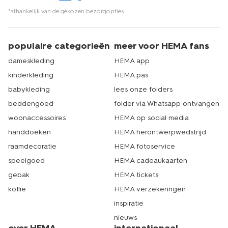
picknicken
hebben? Denk aan een kleed, servetjes,
lekkere hapjes, maar ook
koeltassen
. Dat is echt HEMA.
*afhankelijk van de gekozen bezorgopties
populaire categorieën
meer voor HEMA fans
dameskleding
HEMA app
kinderkleding
HEMA pas
babykleding
lees onze folders
beddengoed
folder via Whatsapp ontvangen
woonaccessoires
HEMA op social media
handdoeken
HEMA herontwerpwedstrijd
raamdecoratie
HEMA fotoservice
speelgoed
HEMA cadeaukaarten
gebak
HEMA tickets
koffie
HEMA verzekeringen
inspiratie
nieuws
over HEMA
internationaal