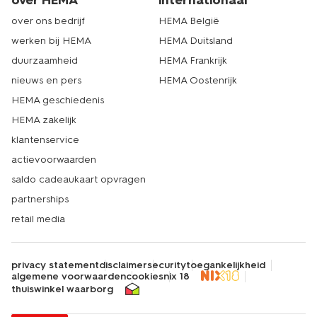
over ons bedrijf
HEMA België
werken bij HEMA
HEMA Duitsland
duurzaamheid
HEMA Frankrijk
nieuws en pers
HEMA Oostenrijk
HEMA geschiedenis
HEMA zakelijk
klantenservice
actievoorwaarden
saldo cadeaukaart opvragen
partnerships
retail media
privacy statement
disclaimer
security
toegankelijkheid
algemene voorwaarden
cookies
nix 18
thuiswinkel waarborg