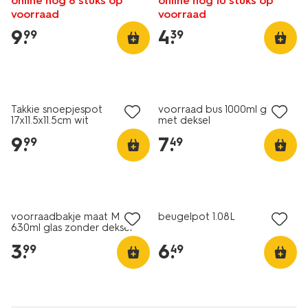
online nog 8 stuks op
online nog 10 stuks op
voorraad
voorraad
9
.
4
.
99
39
Takkie snoepjespot
voorraad bus 1000ml glas
17x11.5x11.5cm wit
met deksel
9
.
7
.
99
49
voorraadbakje maat M
beugelpot 1.08L
630ml glas zonder deksel
3
.
6
.
99
49