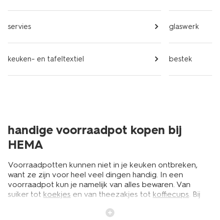
servies
glaswerk
keuken- en tafeltextiel
bestek
handige voorraadpot kopen bij
HEMA
Voorraadpotten kunnen niet in je keuken ontbreken,
want ze zijn voor heel veel dingen handig. In een
voorraadpot kun je namelijk van alles bewaren. Van
suiker tot
koekjes
en van theezakjes tot
koffiecups
. Bij
HEMA hebben we een plastic of glazen voorraadpot
voor ieder product. En ze zijn niet alleen handig, ze