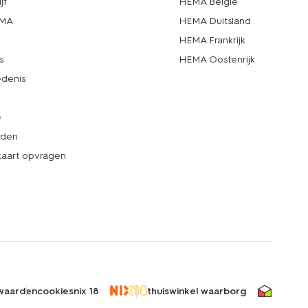
jf
HEMA België
EMA
HEMA Duitsland
d
HEMA Frankrijk
s
HEMA Oostenrijk
denis
e
rden
kaart opvragen
waarden
cookies
nix 18
thuiswinkel waarborg