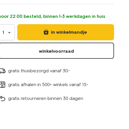
met-
bandje-
bloemen-
voor 22:00 besteld, binnen 1-3 werkdagen in huis
14504746.html
in winkelmandje
1
winkelvoorraad
gratis thuisbezorgd vanaf 30.-
gratis afhalen in 500+ winkels vanaf 15.-
gratis retourneren binnen 30 dagen