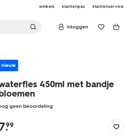
winkels
klantenpas
klantenservice
inloggen
nieuw
waterfles 450ml met bandje
bloemen
nog geen beoordeling
/koken-
tafelen/meenemen-
7
.
99
bewaren/waterflessen/waterfles-
450ml-