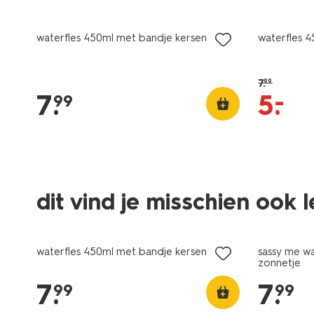
nieuw
korting
waterfles 450ml met bandje kersen
waterfles 
7
.
99
–
7
.
5
.
99
dit vind je misschien ook 
nieuw
nieuw
waterfles 450ml met bandje kersen
sassy me w
zonnetje
7
.
7
.
99
99