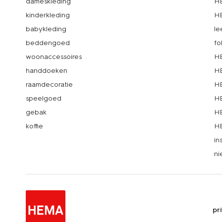
dameskleding
H
kinderkleding
H
babykleding
le
beddengoed
fo
woonaccessoires
HE
handdoeken
HE
raamdecoratie
HE
speelgoed
HE
gebak
HE
koffie
HE
in
ni
pr