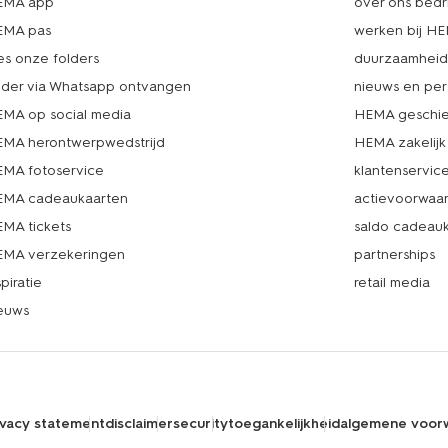
EMA app
over ons bedri
EMA pas
werken bij H
es onze folders
duurzaamhei
lder via Whatsapp ontvangen
nieuws en per
MA op social media
HEMA geschie
MA herontwerpwedstrijd
HEMA zakelijk
MA fotoservice
klantenservic
MA cadeaukaarten
actievoorwaa
MA tickets
saldo cadeau
MA verzekeringen
partnerships
spiratie
retail media
euws
ivacy statement
disclaimer
security
toegankelijkheid
algemene voor