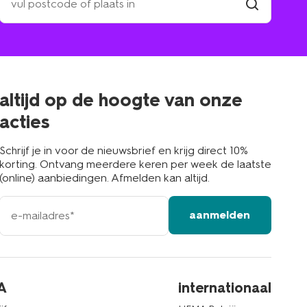
een
winkel
vind
winkel
bij
jou
in
de
buurt
altijd op de hoogte van onze
acties
Schrijf je in voor de nieuwsbrief en krijg direct 10%
korting. Ontvang meerdere keren per week de laatste
(online) aanbiedingen. Afmelden kan altijd.
e-
aanmelden
mailadres
A
internationaal