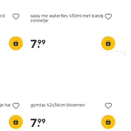
nieuw
ord
sassy me waterfles 450ml met bandje
zonnetje
7
.
99
nieuw
e hartjes
gymtas 42x36cm bloemen
7
.
99