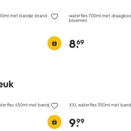
450ml met bandje strand
waterfles 700ml met draagko
bloemen
8
.
69
leuk
nieuw
aterfles 450ml met bandje
XXL waterfles 1150ml met bandj
9
.
99