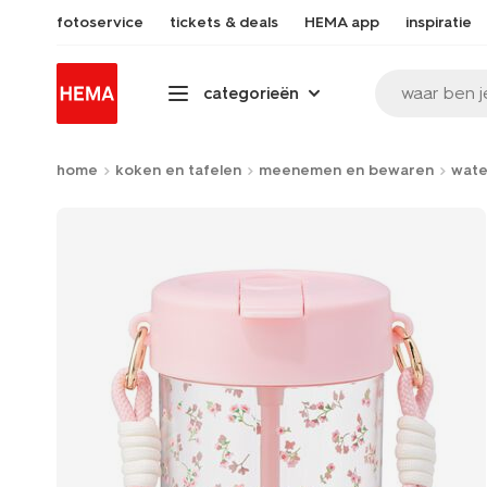
fotoservice
tickets & deals
HEMA app
inspiratie
waar ben j
categorieën
home
koken en tafelen
meenemen en bewaren
wate