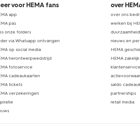
eer voor HEMA fans
over HEM
EMA app
over ons bedri
EMA pas
werken bij H
es onze folders
duurzaamhei
lder via Whatsapp ontvangen
nieuws en per
MA op social media
HEMA geschie
MA herontwerpwedstrijd
HEMA zakelijk
MA fotoservice
klantenservic
MA cadeaukaarten
actievoorwaa
MA tickets
saldo cadeau
MA verzekeringen
partnerships
spiratie
retail media
euws