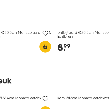
2+1 gratis
rd Ø20.5cm Monaco aardewerk
ontbijtbord Ø20.5cm Monaco
n
lichtbruin
8
.
99
leuk
2+1 gratis
 Ø26.4cm Monaco aardewerk
kom Ø12cm Monaco aardewerk 