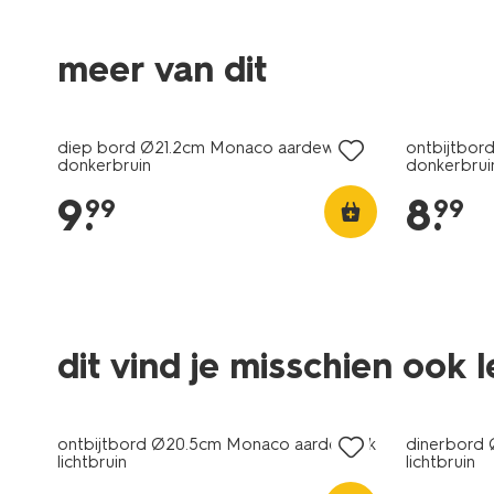
meer van dit
2+1 gratis
2+1 gratis
diep bord Ø21.2cm Monaco aardewerk
ontbijtbo
donkerbruin
donkerbrui
9
.
8
.
99
99
dit vind je misschien ook 
2+1 gratis
2+1 gratis
ontbijtbord Ø20.5cm Monaco aardewerk
dinerbord
lichtbruin
lichtbruin