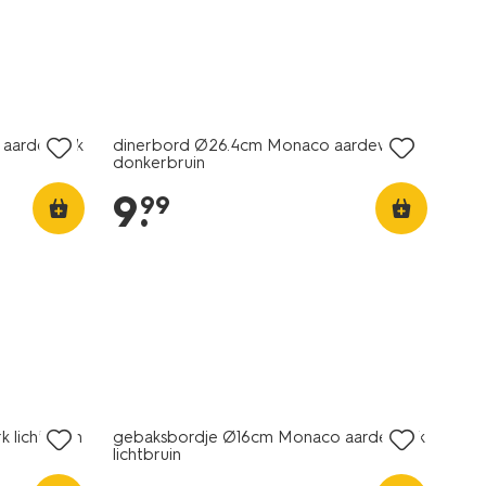
2+1 gratis
 aardewerk
dinerbord Ø26.4cm Monaco aardewerk
donkerbruin
9
.
99
2+1 gratis
lichtbruin
gebaksbordje Ø16cm Monaco aardewerk
lichtbruin