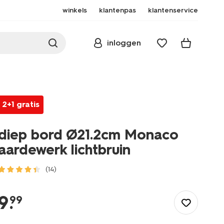
winkels
klantenpas
klantenservice
inloggen
2+1 gratis
diep bord Ø21.2cm Monaco
aardewerk lichtbruin
(14)
/koken-
tafelen/servies/borden/diep-
9
.
99
bord-
21.2cm-