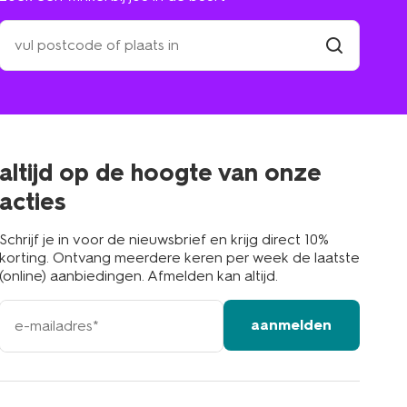
zoek
een
winkel
vind
winkel
bij
jou
in
de
buurt
altijd op de hoogte van onze
acties
Schrijf je in voor de nieuwsbrief en krijg direct 10%
korting. Ontvang meerdere keren per week de laatste
(online) aanbiedingen. Afmelden kan altijd.
e-
aanmelden
mailadres