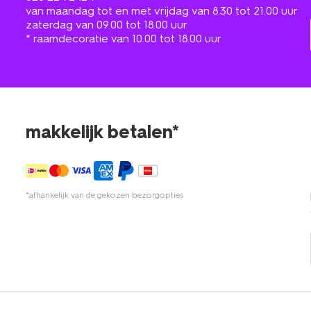
van maandag tot en met vrijdag van 8.30 tot 21.00 uur
zaterdag van 09.00 tot 18.00 uur
* raamdecoratie van 10.00 tot 18.00 uur
makkelijk betalen*
*afhankelijk van de gekozen bezorgopties