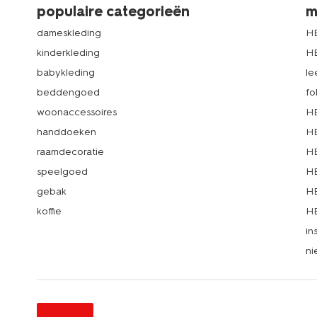
populaire categorieën
m
dameskleding
H
kinderkleding
H
babykleding
le
beddengoed
fo
woonaccessoires
HE
handdoeken
HE
raamdecoratie
HE
speelgoed
HE
gebak
HE
koffie
HE
in
ni