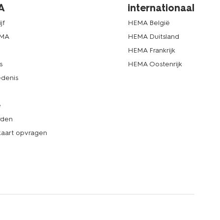
A
internationaal
jf
HEMA België
EMA
HEMA Duitsland
d
HEMA Frankrijk
s
HEMA Oostenrijk
denis
e
rden
kaart opvragen