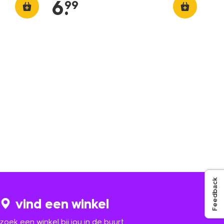
6
.
99
Feedback
vind een winkel
zoek een winkel bij jou in de buurt