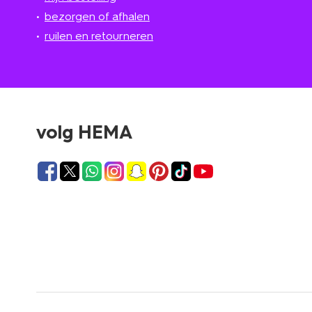
bezorgen of afhalen
ruilen en retourneren
volg HEMA