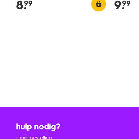
8
.
9
.
99
99
hulp nodig?
mijn bestelling