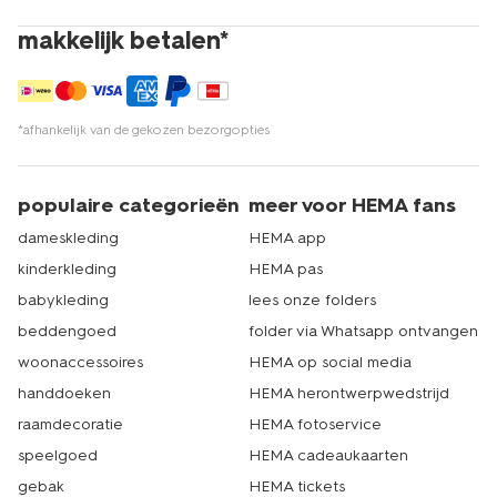
makkelijk betalen*
*afhankelijk van de gekozen bezorgopties
populaire categorieën
meer voor HEMA fans
dameskleding
HEMA app
kinderkleding
HEMA pas
babykleding
lees onze folders
beddengoed
folder via Whatsapp ontvangen
woonaccessoires
HEMA op social media
handdoeken
HEMA herontwerpwedstrijd
raamdecoratie
HEMA fotoservice
speelgoed
HEMA cadeaukaarten
gebak
HEMA tickets