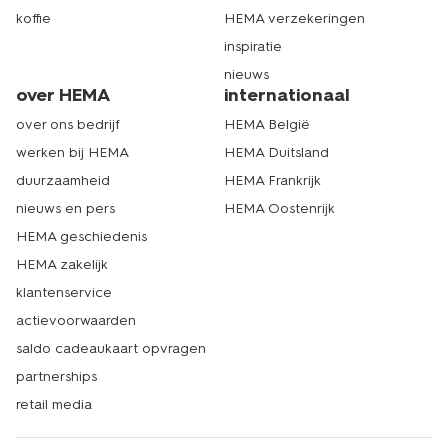
koffie
HEMA verzekeringen
inspiratie
nieuws
over HEMA
internationaal
over ons bedrijf
HEMA België
werken bij HEMA
HEMA Duitsland
duurzaamheid
HEMA Frankrijk
nieuws en pers
HEMA Oostenrijk
HEMA geschiedenis
HEMA zakelijk
klantenservice
actievoorwaarden
saldo cadeaukaart opvragen
partnerships
retail media