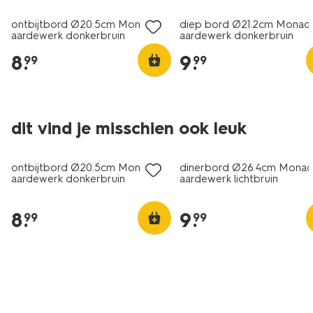
ontbijtbord Ø20.5cm Monaco
diep bord Ø21.2cm Monac
aardewerk donkerbruin
aardewerk donkerbruin
8
.
9
.
99
99
dit vind je misschien ook leuk
2+1 gratis
2+1 gratis
ontbijtbord Ø20.5cm Monaco
dinerbord Ø26.4cm Mona
aardewerk donkerbruin
aardewerk lichtbruin
8
.
9
.
99
99