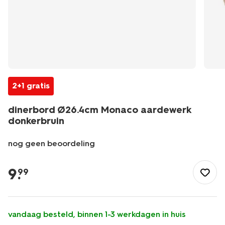
2+1 gratis
dinerbord Ø26.4cm Monaco aardewerk
donkerbruin
nog geen beoordeling
/koken-
tafelen/servies/borden/dinerbord-
9
.
99
26.4cm-
monaco-
aardewerk-
donkerbruin-
vandaag besteld, binnen 1-3 werkdagen in huis
9650209.html