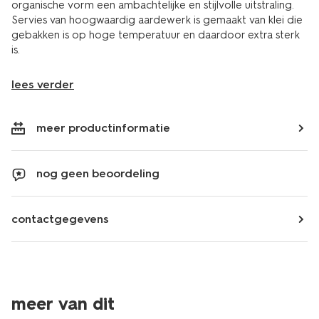
organische vorm een ambachtelijke en stijlvolle uitstraling.
Servies van hoogwaardig aardewerk is gemaakt van klei die
gebakken is op hoge temperatuur en daardoor extra sterk
is.
lees verder
meer productinformatie
nog geen beoordeling
contactgegevens
meer van dit
2+1 gratis
2+1 gratis