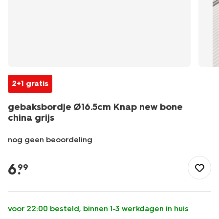
2+1 gratis
gebaksbordje Ø16.5cm Knap new bone
china grijs
nog geen beoordeling
/koken-
tafelen/servies/borden/gebaksbordje-
6
.
99
16.5cm-
knap-
new-
bone-
voor 22:00 besteld, binnen 1-3 werkdagen in huis
china-