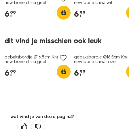
new bone china geel
new bone china wit
6
.
6
.
99
99
dit vind je misschien ook leuk
2+1 gratis
2+1 gratis
gebaksbordje Ø16.5cm Knap
gebaksbordje Ø16.5cm Kn
new bone china geel
new bone china roze
6
.
6
.
99
99
wat vind je van deze pagina?