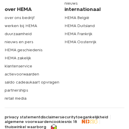
nieuws
over HEMA
internationaal
over ons bedrijf
HEMA België
werken bij HEMA
HEMA Duitsland
duurzaamheid
HEMA Frankrijk
nieuws en pers
HEMA Oostenrijk
HEMA geschiedenis
HEMA zakelijk
klantenservice
actievoorwaarden
saldo cadeaukaart opvragen
partnerships
retail media
privacy statement
disclaimer
security
toegankelijkheid
algemene voorwaarden
cookies
nix 18
thuiswinkel waarborg