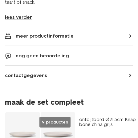
taart of snack.
lees verder
meer productinformatie
nog geen beoordeling
contactgegevens
maak de set compleet
2+1 gratis
ontbijtbord Ø21.5cm Knap
9 producten
bone china grijs