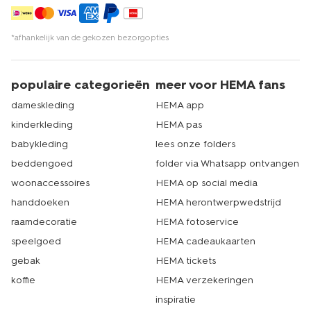
*afhankelijk van de gekozen bezorgopties
populaire categorieën
meer voor HEMA fans
dameskleding
HEMA app
kinderkleding
HEMA pas
babykleding
lees onze folders
beddengoed
folder via Whatsapp ontvangen
woonaccessoires
HEMA op social media
handdoeken
HEMA herontwerpwedstrijd
raamdecoratie
HEMA fotoservice
speelgoed
HEMA cadeaukaarten
gebak
HEMA tickets
koffie
HEMA verzekeringen
inspiratie