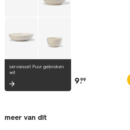
serviesset Puur gebroken
wit
9
.
99
meer van dit
2+1 gratis
2+1 gratis