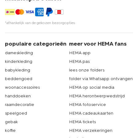
*afhankelijk van de gekozen bezorgopties
populaire categorieën
meer voor HEMA fans
dameskleding
HEMA app
kinderkleding
HEMA pas
babykleding
lees onze folders
beddengoed
folder via Whatsapp ontvangen
woonaccessoires
HEMA op social media
handdoeken
HEMA herontwerpwedstrijd
raamdecoratie
HEMA fotoservice
speelgoed
HEMA cadeaukaarten
gebak
HEMA tickets
koffie
HEMA verzekeringen