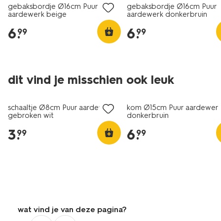
gebaksbordje Ø16cm Puur
gebaksbordje Ø16cm Puur
aardewerk beige
aardewerk donkerbruin
6
.
6
.
99
99
dit vind je misschien ook leuk
2+1 gratis
2+1 gratis
schaaltje Ø8cm Puur aardewerk
kom Ø15cm Puur aardewer
gebroken wit
donkerbruin
3
.
6
.
99
99
wat vind je van deze pagina?