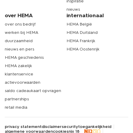
inspiratie
nieuws
over HEMA
internationaal
over ons bedrijf
HEMA België
werken bij HEMA
HEMA Duitsland
duurzaamheid
HEMA Frankrijk
nieuws en pers
HEMA Oostenrijk
HEMA geschiedenis
HEMA zakelijk
klantenservice
actievoorwaarden
saldo cadeaukaart opvragen
partnerships
retail media
privacy statement
disclaimer
security
toegankelijkheid
algemene voorwaarden
cookies
nix 18