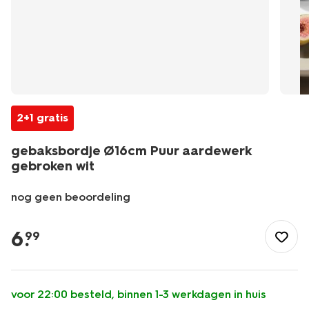
2+1 gratis
gebaksbordje Ø16cm Puur aardewerk
gebroken wit
nog geen beoordeling
/koken-
tafelen/servies/borden/gebaksbordje-
6
.
99
16cm-
puur-
aardewerk-
gebroken-
voor 22:00 besteld, binnen 1-3 werkdagen in huis
wit-