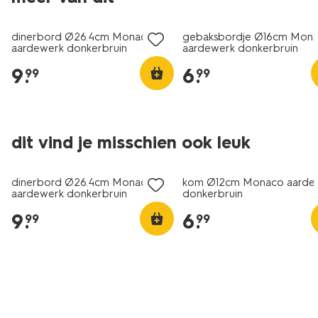
met je HEMA pas
met je HEMA pas
dinerbord Ø26.4cm Monaco
gebaksbordje Ø16cm Mon
aardewerk donkerbruin
aardewerk donkerbruin
9
.
6
.
99
99
6=5
6=5
dit vind je misschien ook leuk
met je HEMA pas
met je HEMA pas
dinerbord Ø26.4cm Monaco
kom Ø12cm Monaco aarde
aardewerk donkerbruin
donkerbruin
9
.
6
.
99
99