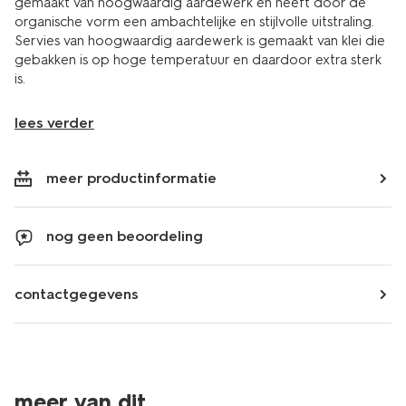
gemaakt van hoogwaardig aardewerk en heeft door de
organische vorm een ambachtelijke en stijlvolle uitstraling.
Servies van hoogwaardig aardewerk is gemaakt van klei die
gebakken is op hoge temperatuur en daardoor extra sterk
is.
lees verder
meer productinformatie
nog geen beoordeling
contactgegevens
6=5
6=5
meer van dit