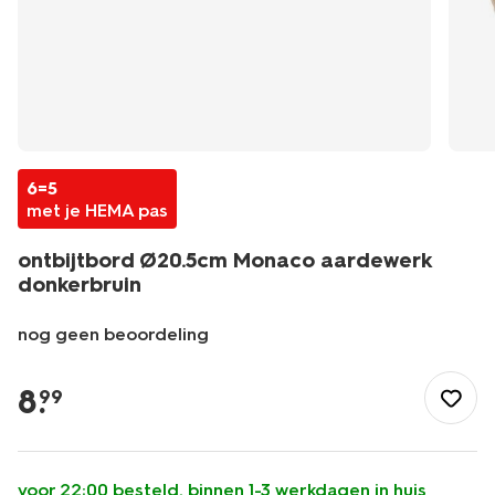
6=5
met je HEMA pas
ontbijtbord Ø20.5cm Monaco aardewerk
donkerbruin
nog geen beoordeling
/koken-
tafelen/servies/borden/ontbijtbord-
8
.
99
20.5cm-
monaco-
aardewerk-
donkerbruin-
voor 22:00 besteld, binnen 1-3 werkdagen in huis