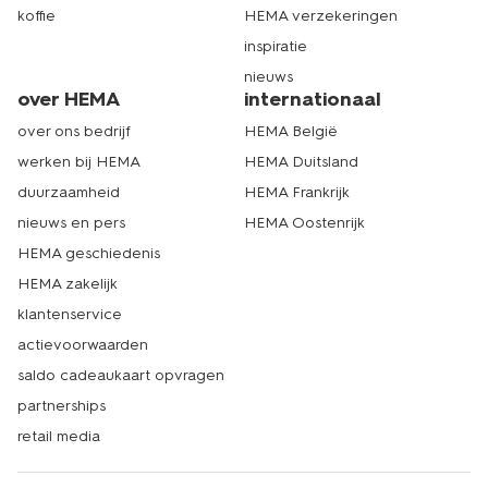
koffie
HEMA verzekeringen
inspiratie
nieuws
over HEMA
internationaal
over ons bedrijf
HEMA België
werken bij HEMA
HEMA Duitsland
duurzaamheid
HEMA Frankrijk
nieuws en pers
HEMA Oostenrijk
HEMA geschiedenis
HEMA zakelijk
klantenservice
actievoorwaarden
saldo cadeaukaart opvragen
partnerships
retail media