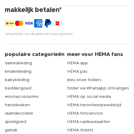
makkelijk betalen*
*afhankelijk van de gekozen bezorgopties
populaire categorieën
meer voor HEMA fans
dameskleding
HEMA app
kinderkleding
HEMA pas
babykleding
lees onze folders
beddengoed
folder via Whatsapp ontvangen
woonaccessoires
HEMA op social media
handdoeken
HEMA herontwerpwedstrijd
raamdecoratie
HEMA fotoservice
speelgoed
HEMA cadeaukaarten
gebak
HEMA tickets