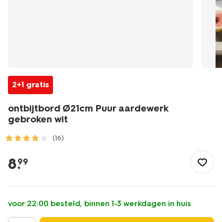
2+1 gratis
ontbijtbord Ø21cm Puur aardewerk
gebroken wit
(16)
/koken-
tafelen/servies/borden/ontbijtbord-
8
.
99
21cm-
puur-
aardewerk-
gebroken-
voor 22:00 besteld, binnen 1-3 werkdagen in huis
wit-
9650132.html