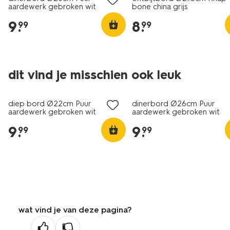
aardewerk gebroken wit
bone china grijs
9
.
8
.
99
99
dit vind je misschien ook leuk
2+1 gratis
2+1 gratis
diep bord Ø22cm Puur
dinerbord Ø26cm Puur
aardewerk gebroken wit
aardewerk gebroken wit
9
.
9
.
99
99
wat vind je van deze pagina?