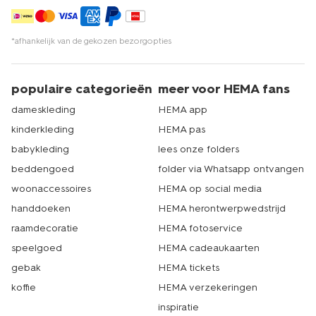
*afhankelijk van de gekozen bezorgopties
populaire categorieën
meer voor HEMA fans
dameskleding
HEMA app
kinderkleding
HEMA pas
babykleding
lees onze folders
beddengoed
folder via Whatsapp ontvangen
woonaccessoires
HEMA op social media
handdoeken
HEMA herontwerpwedstrijd
raamdecoratie
HEMA fotoservice
speelgoed
HEMA cadeaukaarten
gebak
HEMA tickets
koffie
HEMA verzekeringen
inspiratie