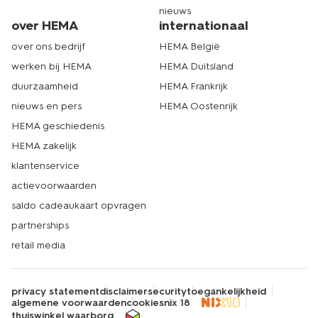
nieuws
over HEMA
internationaal
over ons bedrijf
HEMA België
werken bij HEMA
HEMA Duitsland
duurzaamheid
HEMA Frankrijk
nieuws en pers
HEMA Oostenrijk
HEMA geschiedenis
HEMA zakelijk
klantenservice
actievoorwaarden
saldo cadeaukaart opvragen
partnerships
retail media
privacy statement
disclaimer
security
toegankelijkheid
algemene voorwaarden
cookies
nix 18
thuiswinkel waarborg