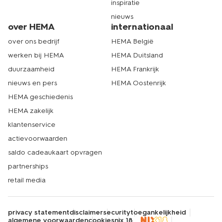
inspiratie
nieuws
over HEMA
internationaal
over ons bedrijf
HEMA België
werken bij HEMA
HEMA Duitsland
duurzaamheid
HEMA Frankrijk
nieuws en pers
HEMA Oostenrijk
HEMA geschiedenis
HEMA zakelijk
klantenservice
actievoorwaarden
saldo cadeaukaart opvragen
partnerships
retail media
privacy statement
disclaimer
security
toegankelijkheid
algemene voorwaarden
cookies
nix 18