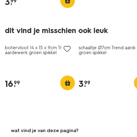
3
.
99
dit vind je misschien ook leuk
2+1 gratis
2+1 gratis
botervloot 14 x 15 x 9cm Trend
schaaltje Ø7cm Trend aard
aardewerk groen spikkel
groen spikkel
16
.
3
.
99
99
wat vind je van deze pagina?