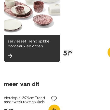
serviesset Trend spikkel
bordeaux en groen
5
.
99
meer van dit
2+1 gratis
eierdopje Ø7.9cm Trend
aardewerk roze spikkels