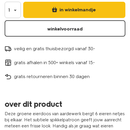
trend-
aardewerk-
in winkelmandje
1
groen-
vlekken-
9650353.html
winkelvoorraad
veilig en gratis thuisbezorgd vanaf 30.-
gratis afhalen in 500+ winkels vanaf 15.-
gratis retourneren binnen 30 dagen
over dit product
Deze groene eierdoos van aardewerk bergt 6 eieren netjes
bij elkaar. Het subtiele spikkelpatroon geeft jouw aanrecht
meteen een frisse look. Handig als je graag wat eieren