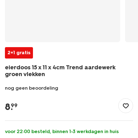
2+1 gratis
eierdoos 15 x 11 x 4cm Trend aardewerk
groen vlekken
nog geen beoordeling
/koken-
tafelen/servies/eierdoos-
8
.
99
15-
x-
11-
x-
voor 22:00 besteld, binnen 1-3 werkdagen in huis
4cm-