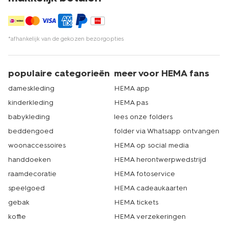
*afhankelijk van de gekozen bezorgopties
populaire categorieën
meer voor HEMA fans
dameskleding
HEMA app
kinderkleding
HEMA pas
babykleding
lees onze folders
beddengoed
folder via Whatsapp ontvangen
woonaccessoires
HEMA op social media
handdoeken
HEMA herontwerpwedstrijd
raamdecoratie
HEMA fotoservice
speelgoed
HEMA cadeaukaarten
gebak
HEMA tickets
koffie
HEMA verzekeringen