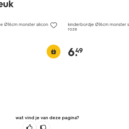
leuk
je Ø16cm monster siliconen
kinderbordje Ø16cm monster s
roze
6
.
49
wat vind je van deze pagina?