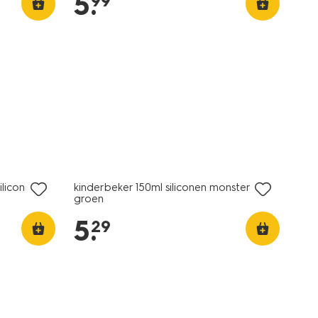
5
.
99
iliconen
kinderbeker 150ml siliconen monster
groen
5
.
29