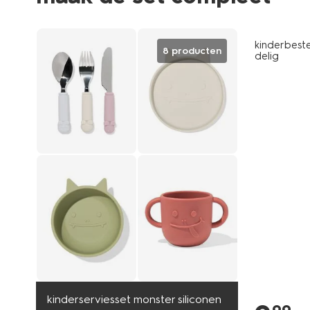
kinderbeste
8 producten
delig
kinderserviesset monster siliconen