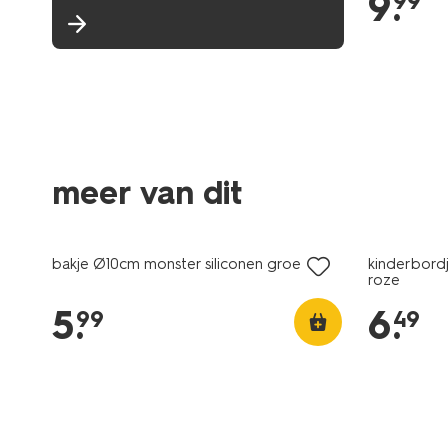
9
.
99
meer van dit
bakje Ø10cm monster siliconen groen
kinderbord
roze
5
.
6
.
99
49