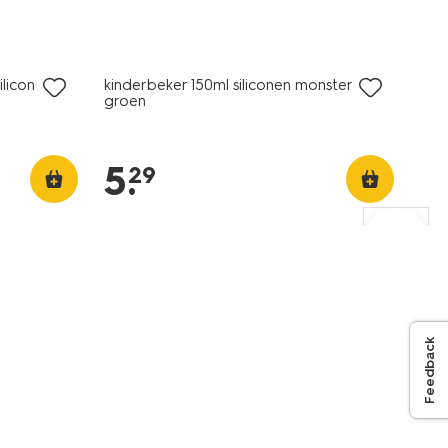
iliconen
kinderbeker 150ml siliconen monster
groen
5
.
29
Feedback