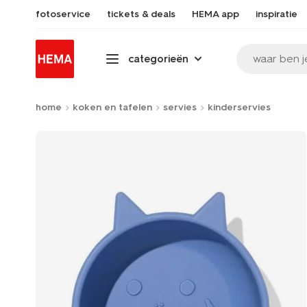
fotoservice
tickets & deals
HEMA app
inspiratie
waar ben j
categorieën
home
koken en tafelen
servies
kinderservies