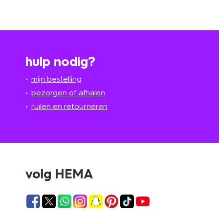
hulp nodig?
mijn bestelling
bezorgen of afhalen
ruilen en retourneren
volg HEMA