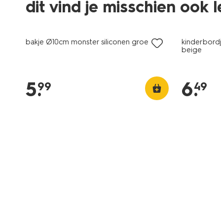
dit vind je misschien ook 
bakje Ø10cm monster siliconen groen
kinderbord
beige
5
.
6
.
99
49