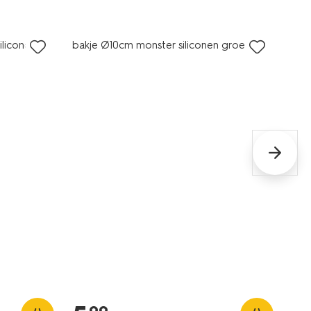
iliconen
bakje Ø10cm monster siliconen groen