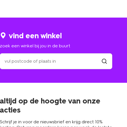
vind een winkel
zoek een winkel bij jou in de buurt
zoek
een
winkel
vind
winkel
bij
jou
in
de
buurt
altijd op de hoogte van onze
acties
Schrijf je in voor de nieuwsbrief en krijg direct 10%