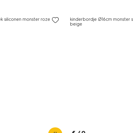
k siliconen monster roze 3-
kinderbordje Ø16cm monster s
beige