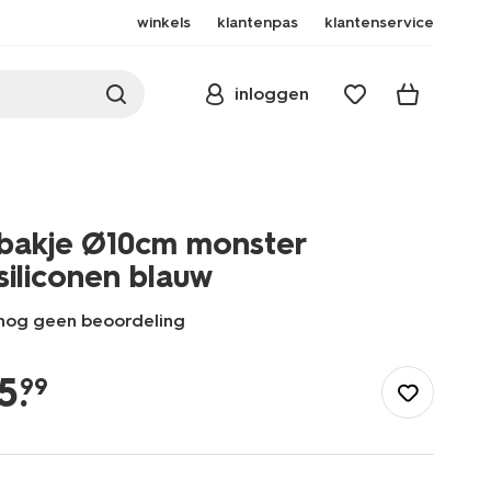
winkels
klantenpas
klantenservice
inloggen
bakje Ø10cm monster
siliconen blauw
nog geen beoordeling
/koken-
tafelen/servies/kinderservies/bakje-
5
.
99
10cm-
monster-
siliconen-
blauw-
80650220.html