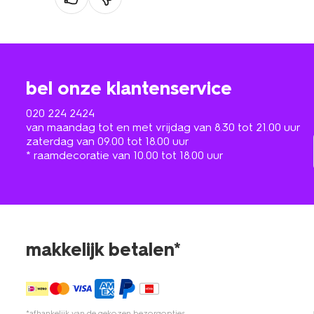
bel onze klantenservice
020 224 2424
van maandag tot en met vrijdag van 8.30 tot 21.00 uur
zaterdag van 09.00 tot 18.00 uur
* raamdecoratie van 10.00 tot 18.00 uur
makkelijk betalen*
*afhankelijk van de gekozen bezorgopties