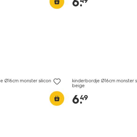
6
.
49
je Ø16cm monster siliconen
kinderbordje Ø16cm monster s
beige
6
.
49