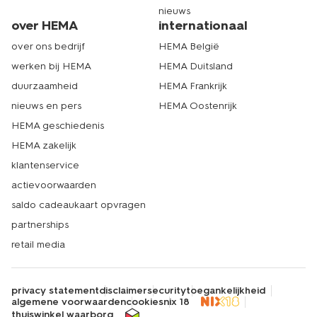
nieuws
over HEMA
internationaal
over ons bedrijf
HEMA België
werken bij HEMA
HEMA Duitsland
duurzaamheid
HEMA Frankrijk
nieuws en pers
HEMA Oostenrijk
HEMA geschiedenis
HEMA zakelijk
klantenservice
actievoorwaarden
saldo cadeaukaart opvragen
partnerships
retail media
privacy statement
disclaimer
security
toegankelijkheid
algemene voorwaarden
cookies
nix 18
thuiswinkel waarborg