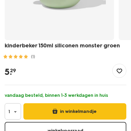
kinderbeker 150ml siliconen monster groen
(1)
/koken-
tafelen/servies/kinderservies/kinderbeker-
5
.
29
150ml-
siliconen-
monster-
groen-
vandaag besteld, binnen 1-3 werkdagen in huis
80650223.html
in winkelmandje
1
winkelvoorraad