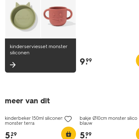
kinderserviesset monster
siliconen
9
.
99
meer van dit
kinderbeker 150ml siliconen
bakje Ø10cm monster silico
monster terra
blauw
5
.
5
.
29
99