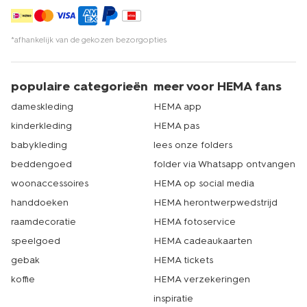
*afhankelijk van de gekozen bezorgopties
populaire categorieën
meer voor HEMA fans
dameskleding
HEMA app
kinderkleding
HEMA pas
babykleding
lees onze folders
beddengoed
folder via Whatsapp ontvangen
woonaccessoires
HEMA op social media
handdoeken
HEMA herontwerpwedstrijd
raamdecoratie
HEMA fotoservice
speelgoed
HEMA cadeaukaarten
gebak
HEMA tickets
koffie
HEMA verzekeringen
inspiratie