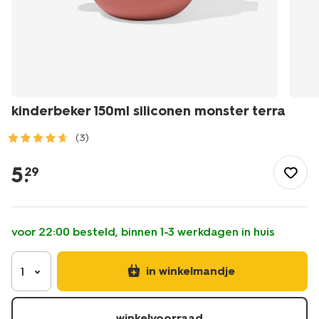
kinderbeker 150ml siliconen monster terra
(3)
/koken-
tafelen/servies/kinderservies/kinderbeker-
5
.
29
150ml-
siliconen-
monster-
terra-
voor 22:00 besteld, binnen 1-3 werkdagen in huis
-
-80650222.html
in winkelmandje
1
winkelvoorraad