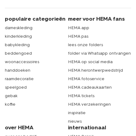
populaire categorieën
meer voor HEMA fans
dameskleding
HEMA app
kinderkleding
HEMA pas
babykleding
lees onze folders
beddengoed
folder via Whatsapp ontvangen
woonaccessoires
HEMA op social media
handdoeken
HEMA herontwerpwedstrijd
raamdecoratie
HEMA fotoservice
speelgoed
HEMA cadeaukaarten
gebak
HEMA tickets
koffie
HEMA verzekeringen
inspiratie
nieuws
over HEMA
internationaal