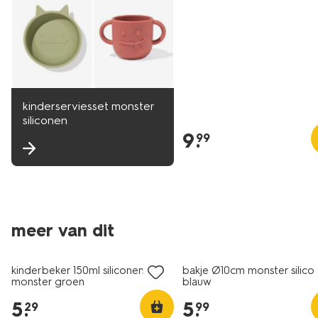
kinderserviesset monster
siliconen
9
.
99
meer van dit
kinderbeker 150ml siliconen
bakje Ø10cm monster silico
monster groen
blauw
5
.
5
.
29
99