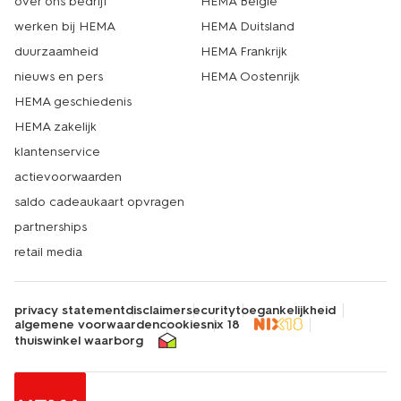
over ons bedrijf
HEMA België
werken bij HEMA
HEMA Duitsland
duurzaamheid
HEMA Frankrijk
nieuws en pers
HEMA Oostenrijk
HEMA geschiedenis
HEMA zakelijk
klantenservice
actievoorwaarden
saldo cadeaukaart opvragen
partnerships
retail media
privacy statement
disclaimer
security
toegankelijkheid
algemene voorwaarden
cookies
nix 18
thuiswinkel waarborg