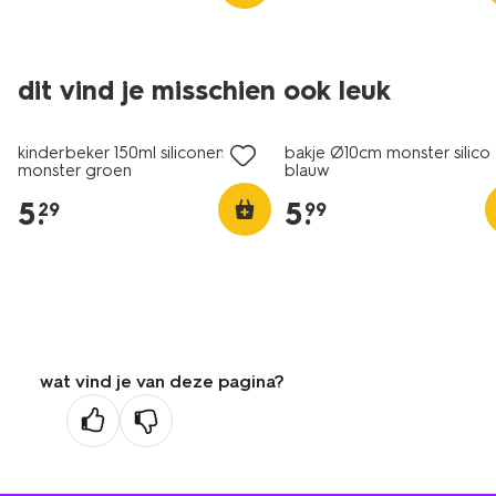
dit vind je misschien ook leuk
kinderbeker 150ml siliconen
bakje Ø10cm monster silico
monster groen
blauw
5
.
5
.
29
99
wat vind je van deze pagina?