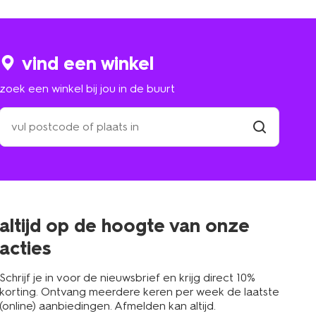
vind een winkel
zoek een winkel bij jou in de buurt
zoek
een
winkel
vind
winkel
bij
jou
in
de
buurt
altijd op de hoogte van onze
acties
Schrijf je in voor de nieuwsbrief en krijg direct 10%
korting. Ontvang meerdere keren per week de laatste
(online) aanbiedingen. Afmelden kan altijd.