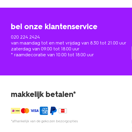
bel onze klantenservice
020 224 2424
van maandag tot en met vrijdag van 8.30 tot 21.00 uur
zaterdag van 09.00 tot 18.00 uur
* raamdecoratie van 10.00 tot 18.00 uur
makkelijk betalen*
*afhankelijk van de gekozen bezorgopties