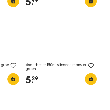
5
.
99
n groen
kinderbeker 150ml siliconen monster
groen
5
.
29