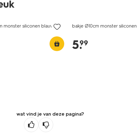
leuk
m monster siliconen blauw
bakje Ø10cm monster silicone
5
.
99
wat vind je van deze pagina?