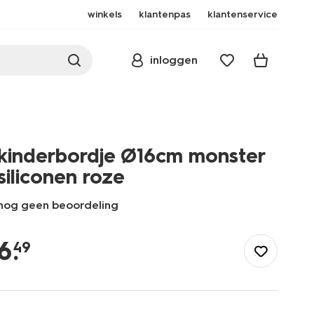
winkels
klantenpas
klantenservice
inloggen
kinderbordje Ø16cm monster
siliconen roze
nog geen beoordeling
/koken-
tafelen/servies/kinderservies/kinderbordje-
6
.
49
16cm-
monster-
siliconen-
roze-
80650219.html