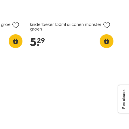
n groen
kinderbeker 150ml siliconen monster
groen
5
.
29
Feedback