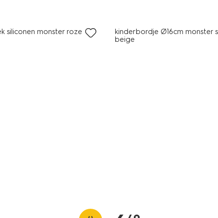
k siliconen monster roze 3-
kinderbordje Ø16cm monster s
beige