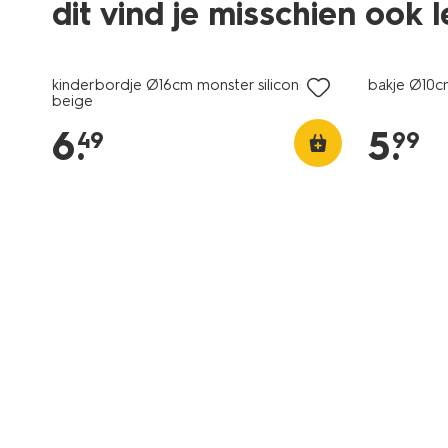
dit vind je misschien ook 
kinderbordje Ø16cm monster siliconen
bakje Ø10c
beige
6
.
5
.
49
99