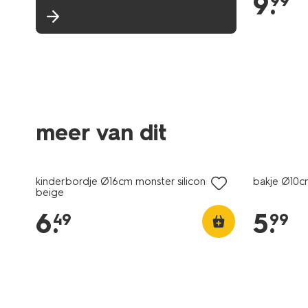
9
.
99
meer van dit
kinderbordje Ø16cm monster siliconen
bakje Ø10c
beige
6
.
5
.
49
99