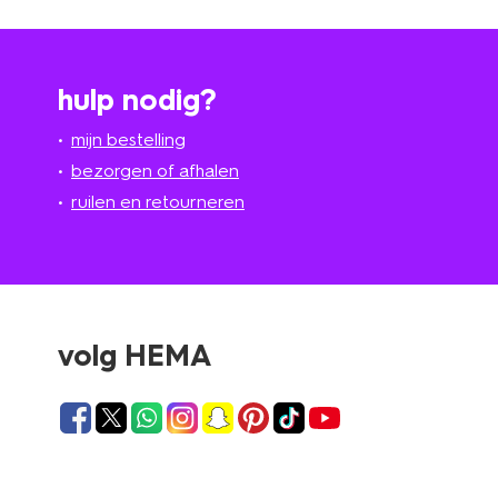
hulp nodig?
mijn bestelling
bezorgen of afhalen
ruilen en retourneren
volg HEMA