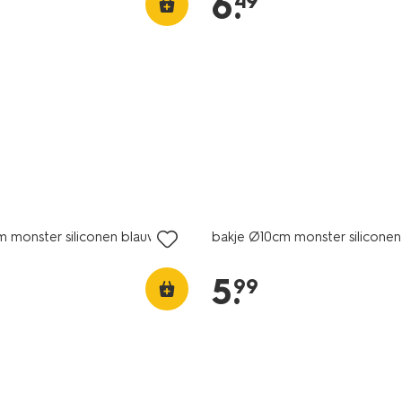
6
.
49
m monster siliconen blauw
bakje Ø10cm monster silicone
5
.
99