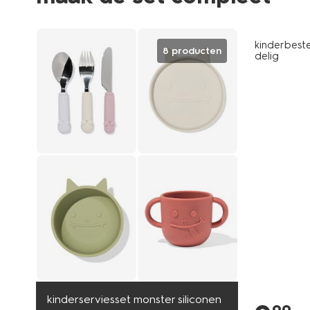
kinderbeste
8 producten
delig
kinderserviesset monster siliconen