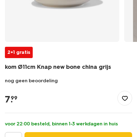
2+1 gratis
kom Ø11cm Knap new bone china grijs
nog geen beoordeling
/koken-
tafelen/servies/kommen-
7
.
99
schalen/kom-
11cm-
knap-
new-
voor 22:00 besteld, binnen 1-3 werkdagen in huis
bone-
china-