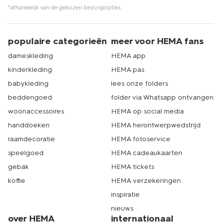
*afhankelijk van de gekozen bezorgopties
populaire categorieën
meer voor HEMA fans
dameskleding
HEMA app
kinderkleding
HEMA pas
babykleding
lees onze folders
beddengoed
folder via Whatsapp ontvangen
woonaccessoires
HEMA op social media
handdoeken
HEMA herontwerpwedstrijd
raamdecoratie
HEMA fotoservice
speelgoed
HEMA cadeaukaarten
gebak
HEMA tickets
koffie
HEMA verzekeringen
inspiratie
nieuws
over HEMA
internationaal