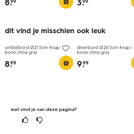
8
.
3
.
99
99
dit vind je misschien ook leuk
2+1 gratis
2+1 gratis
ontbijtbord Ø21.5cm Knap new
dinerbord Ø26.5cm Knap 
bone china grijs
bone china grijs
8
.
9
.
99
99
wat vind je van deze pagina?