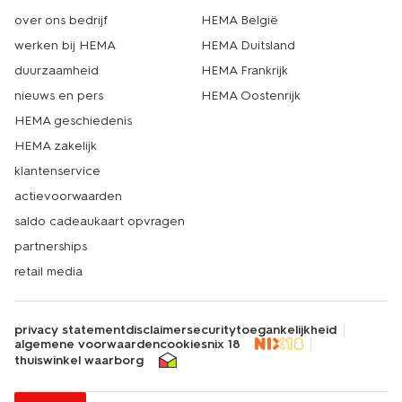
over ons bedrijf
HEMA België
werken bij HEMA
HEMA Duitsland
duurzaamheid
HEMA Frankrijk
nieuws en pers
HEMA Oostenrijk
HEMA geschiedenis
HEMA zakelijk
klantenservice
actievoorwaarden
saldo cadeaukaart opvragen
partnerships
retail media
privacy statement
disclaimer
security
toegankelijkheid
algemene voorwaarden
cookies
nix 18
thuiswinkel waarborg