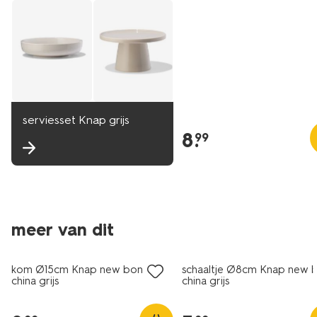
serviesset Knap grijs
8
.
99
meer van dit
2+1 gratis
2+1 gratis
kom Ø15cm Knap new bone
schaaltje Ø8cm Knap new 
china grijs
china grijs