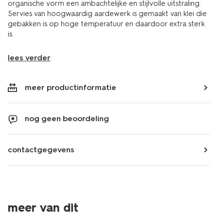
organische vorm een ambachtelijke en stijlvolle uitstraling.
Servies van hoogwaardig aardewerk is gemaakt van klei die
gebakken is op hoge temperatuur en daardoor extra sterk
is.
lees verder
meer productinformatie
nog geen beoordeling
contactgegevens
meer van dit
2+1 gratis
2+1 gratis