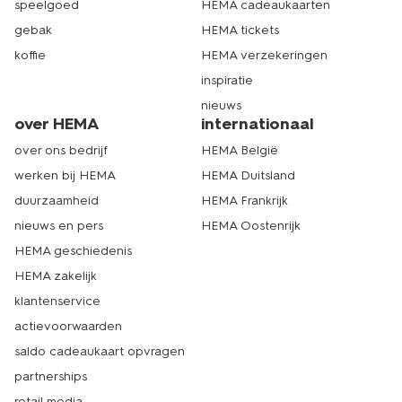
speelgoed
HEMA cadeaukaarten
gebak
HEMA tickets
koffie
HEMA verzekeringen
inspiratie
nieuws
over HEMA
internationaal
over ons bedrijf
HEMA België
werken bij HEMA
HEMA Duitsland
duurzaamheid
HEMA Frankrijk
nieuws en pers
HEMA Oostenrijk
HEMA geschiedenis
HEMA zakelijk
klantenservice
actievoorwaarden
saldo cadeaukaart opvragen
partnerships
retail media