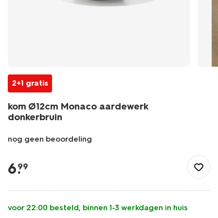
2+1 gratis
kom Ø12cm Monaco aardewerk
donkerbruin
nog geen beoordeling
/koken-
tafelen/servies/kommen-
6
.
99
schalen/kom-
12cm-
monaco-
aardewerk-
voor 22:00 besteld, binnen 1-3 werkdagen in huis
donkerbruin-