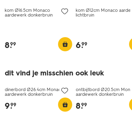
kom Ø16.5cm Monaco
kom Ø12cm Monaco aarde
aardewerk donkerbruin
lichtbruin
8
.
6
.
99
99
dit vind je misschien ook leuk
2+1 gratis
2+1 gratis
dinerbord Ø26.4cm Monaco
ontbijtbord Ø20.5cm Mon
aardewerk donkerbruin
aardewerk donkerbruin
9
.
8
.
99
99