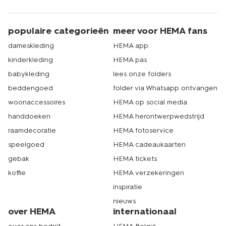
populaire categorieën
meer voor HEMA fans
dameskleding
HEMA app
kinderkleding
HEMA pas
babykleding
lees onze folders
beddengoed
folder via Whatsapp ontvangen
woonaccessoires
HEMA op social media
handdoeken
HEMA herontwerpwedstrijd
raamdecoratie
HEMA fotoservice
speelgoed
HEMA cadeaukaarten
gebak
HEMA tickets
koffie
HEMA verzekeringen
inspiratie
nieuws
over HEMA
internationaal