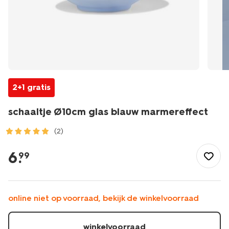
2+1 gratis
schaaltje Ø10cm glas blauw marmereffect
(2)
/koken-
tafelen/servies/kommen-
6
.
99
schalen/schaaltje-
10cm-
glas-
blauw-
online niet op voorraad, bekijk de winkelvoorraad
marmereffect-
9650384.html
winkelvoorraad