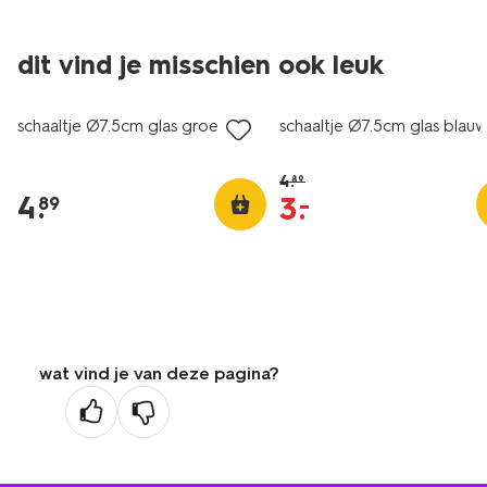
dit vind je misschien ook leuk
2+1 gratis
sale
schaaltje Ø7.5cm glas groen
schaaltje Ø7.5cm glas blau
4
.
89
4
.
3
.
–
89
wat vind je van deze pagina?