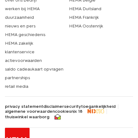
over ons bedrijf
HEMA België
werken bij HEMA
HEMA Duitsland
duurzaamheid
HEMA Frankrijk
nieuws en pers
HEMA Oostenrijk
HEMA geschiedenis
HEMA zakelijk
klantenservice
actievoorwaarden
saldo cadeaukaart opvragen
partnerships
retail media
privacy statement
disclaimer
security
toegankelijkheid
algemene voorwaarden
cookies
nix 18
thuiswinkel waarborg