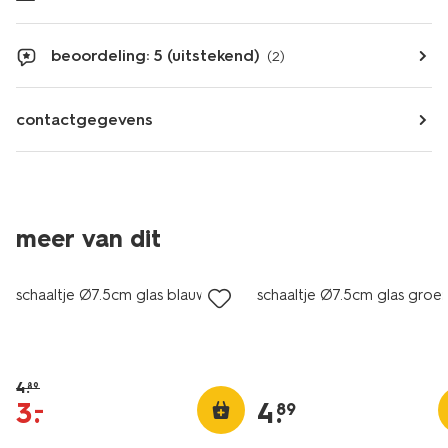
beoordeling: 5 (uitstekend)
(2)
contactgegevens
meer van dit
sale
2+1 gratis
schaaltje Ø7.5cm glas blauw
schaaltje Ø7.5cm glas groe
4
.
89
3
.
4
.
–
89