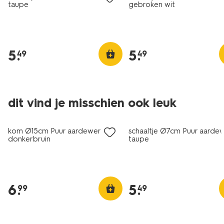
taupe
gebroken wit
5
.
5
.
49
49
6=5
6=5
dit vind je misschien ook leuk
met je HEMA pas
met je HEMA pas
kom Ø15cm Puur aardewerk
schaaltje Ø7cm Puur aarde
donkerbruin
taupe
6
.
5
.
99
49