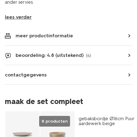
ander servies.
lees verder
meer productinformatie
beoordeling: 4.8 (uitstekend)
(4)
contactgegevens
6=5
maak de set compleet
met je HEMA pas
gebaksbordje Ø16cm Puur
8 producten
aardewerk beige