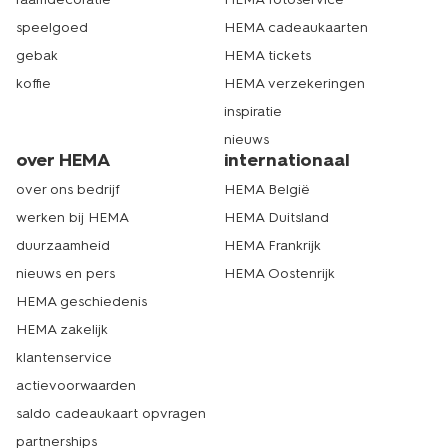
speelgoed
HEMA cadeaukaarten
gebak
HEMA tickets
koffie
HEMA verzekeringen
inspiratie
nieuws
over HEMA
internationaal
over ons bedrijf
HEMA België
werken bij HEMA
HEMA Duitsland
duurzaamheid
HEMA Frankrijk
nieuws en pers
HEMA Oostenrijk
HEMA geschiedenis
HEMA zakelijk
klantenservice
actievoorwaarden
saldo cadeaukaart opvragen
partnerships