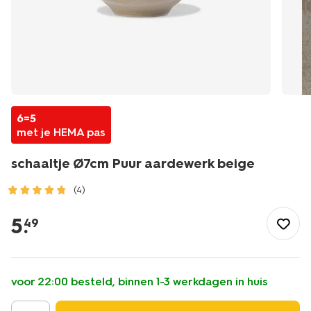
6=5
met je HEMA pas
schaaltje Ø7cm Puur aardewerk beige
(4)
/koken-
tafelen/servies/kommen-
5
.
49
schalen/schaaltje-
7cm-
puur-
aardewerk-
voor 22:00 besteld, binnen 1-3 werkdagen in huis
beige-
9650144.html