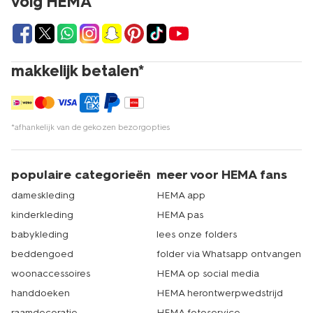
volg HEMA
makkelijk betalen*
*afhankelijk van de gekozen bezorgopties
populaire categorieën
meer voor HEMA fans
dameskleding
HEMA app
kinderkleding
HEMA pas
babykleding
lees onze folders
beddengoed
folder via Whatsapp ontvangen
woonaccessoires
HEMA op social media
handdoeken
HEMA herontwerpwedstrijd
raamdecoratie
HEMA fotoservice