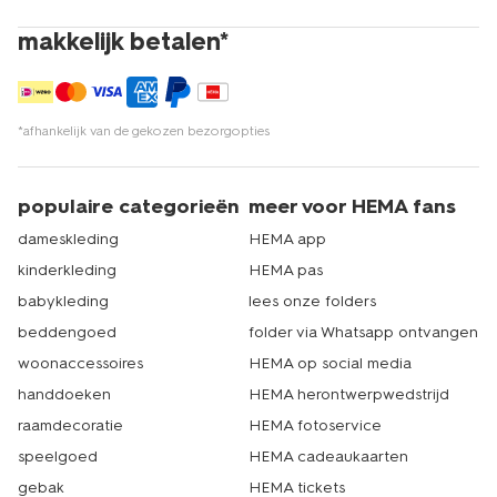
makkelijk betalen*
*afhankelijk van de gekozen bezorgopties
populaire categorieën
meer voor HEMA fans
dameskleding
HEMA app
kinderkleding
HEMA pas
babykleding
lees onze folders
beddengoed
folder via Whatsapp ontvangen
woonaccessoires
HEMA op social media
handdoeken
HEMA herontwerpwedstrijd
raamdecoratie
HEMA fotoservice
speelgoed
HEMA cadeaukaarten
gebak
HEMA tickets