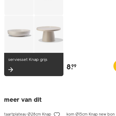
serviesset Knap grijs
8
.
99
meer van dit
2+1 gratis
2+1 gratis
taartplateau Ø28cm Knap new
kom Ø15cm Knap new bon