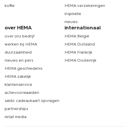
koffie
HEMA verzekeringen
inspiratie
nieuws
over HEMA
internationaal
over ons bedrijf
HEMA België
werken bij HEMA
HEMA Duitsland
duurzaamheid
HEMA Frankrijk
nieuws en pers
HEMA Oostenrijk
HEMA geschiedenis
HEMA zakelijk
klantenservice
actievoorwaarden
saldo cadeaukaart opvragen
partnerships
retail media