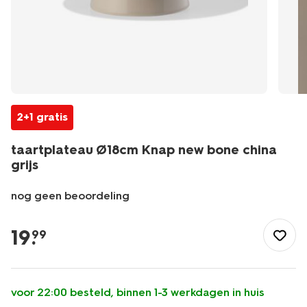
2+1 gratis
taartplateau Ø18cm Knap new bone china
grijs
nog geen beoordeling
/koken-
tafelen/servies/kommen-
19
.
99
schalen/taartplateau-
18cm-
knap-
new-
voor 22:00 besteld, binnen 1-3 werkdagen in huis
bone-