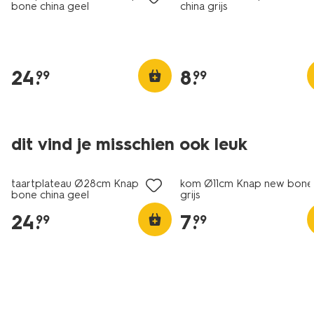
bone china geel
china grijs
24
.
8
.
99
99
dit vind je misschien ook leuk
2+1 gratis
2+1 gratis
taartplateau Ø28cm Knap new
kom Ø11cm Knap new bone 
bone china geel
grijs
24
.
7
.
99
99