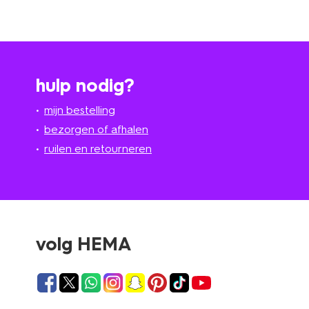
hulp nodig?
mijn bestelling
bezorgen of afhalen
ruilen en retourneren
volg HEMA