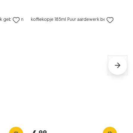
2+1 gratis
rk gebroken
koffiekopje 185ml Puur aardewerk beige
99