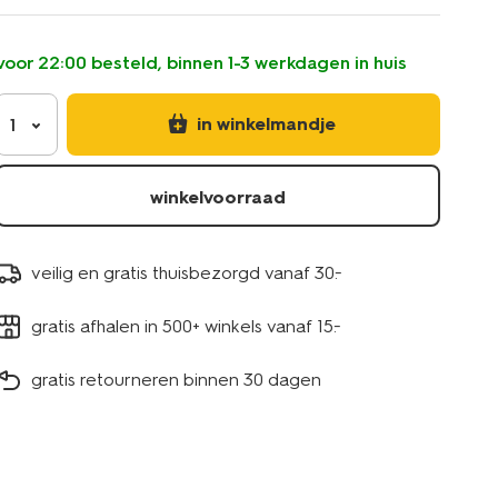
puur-
aardewerk-
beige-
voor 22:00 besteld, binnen 1-3 werkdagen in huis
80660319.html
in winkelmandje
1
winkelvoorraad
veilig en gratis thuisbezorgd vanaf 30.-
gratis afhalen in 500+ winkels vanaf 15.-
gratis retourneren binnen 30 dagen