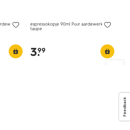
2+1 gratis
ardewerk
espressokopje 90ml Puur aardewerk
taupe
3
.
99
Feedback