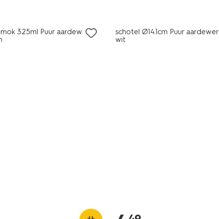
2+1 gratis
mok 325ml Puur aardewerk
schotel Ø14.1cm Puur aardewe
n
wit
49