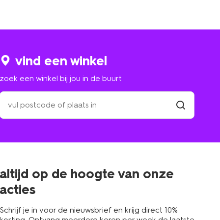
vind een winkel
zoek een winkel bij jou in de buurt
zoek
een
winkel
vind
winkel
bij
jou
in
de
buurt
altijd op de hoogte van onze
acties
Schrijf je in voor de nieuwsbrief en krijg direct 10%
korting. Ontvang meerdere keren per week de laatste