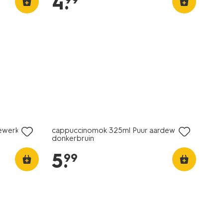
4
.
2+1 gratis
dewerk
cappuccinomok 325ml Puur aardewerk
donkerbruin
5
.
99