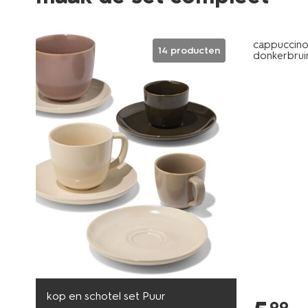
2+1 gratis
cappuccino
14 producten
donkerbrui
kop en schotel set Puur
99