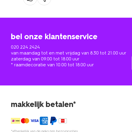
bel onze klantenservice
020 224 2424
van maandag tot en met vrijdag van 8.30 tot 21.00 uur
zaterdag van 09.00 tot 18.00 uur
* raamdecoratie van 10.00 tot 18.00 uur
makkelijk betalen*
*afhankelijk van de gekozen bezorgopties