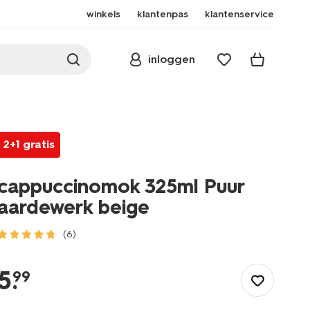
winkels
klantenpas
klantenservice
inloggen
2+1 gratis
cappuccinomok 325ml Puur
aardewerk beige
(6)
/koken-
tafelen/servies/mokken-
5
.
99
kopjes/cappuccinomok-
325ml-