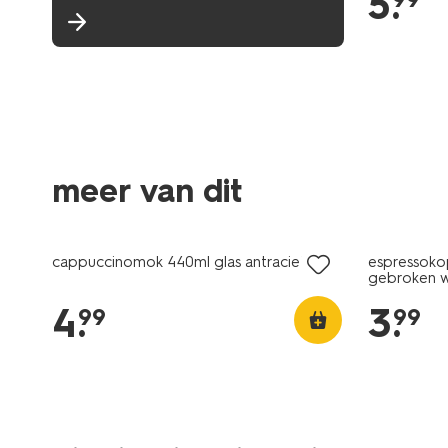
5
.
meer van dit
2+1 gratis
cappuccinomok 440ml glas antraciet
espressoko
gebroken w
4
.
3
.
99
99