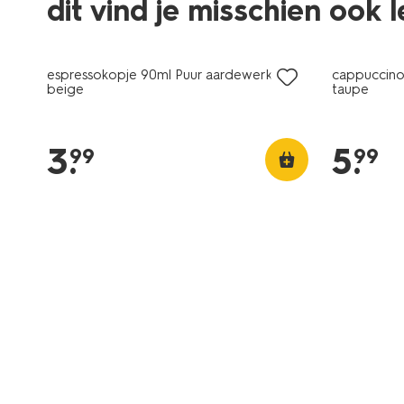
dit vind je misschien ook 
2+1 gratis
2+1 gratis
espressokopje 90ml Puur aardewerk
cappuccino
beige
taupe
3
.
5
.
99
99