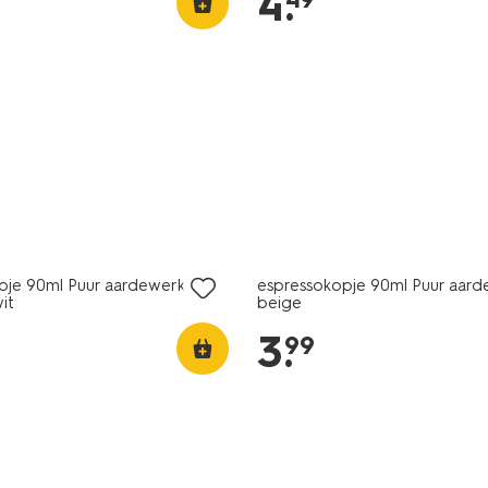
4
.
2+1 gratis
pje 90ml Puur aardewerk
espressokopje 90ml Puur aar
it
beige
3
.
99