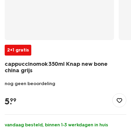
2+1 gratis
cappuccinomok 350ml Knap new bone
china grijs
nog geen beoordeling
/koken-
tafelen/servies/mokken-
5
.
99
kopjes/cappuccinomok-
350ml-
knap-
new-
vandaag besteld, binnen 1-3 werkdagen in huis
bone-