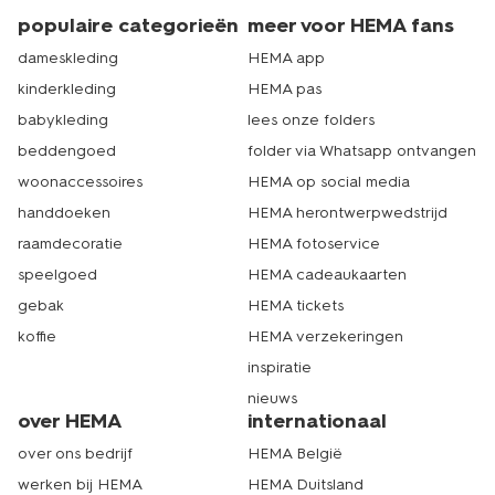
populaire categorieën
meer voor HEMA fans
dameskleding
HEMA app
kinderkleding
HEMA pas
babykleding
lees onze folders
beddengoed
folder via Whatsapp ontvangen
woonaccessoires
HEMA op social media
handdoeken
HEMA herontwerpwedstrijd
raamdecoratie
HEMA fotoservice
speelgoed
HEMA cadeaukaarten
gebak
HEMA tickets
koffie
HEMA verzekeringen
inspiratie
nieuws
over HEMA
internationaal
over ons bedrijf
HEMA België
werken bij HEMA
HEMA Duitsland