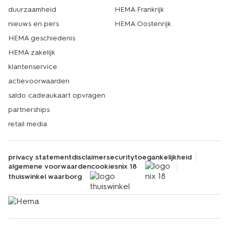
duurzaamheid
HEMA Frankrijk
nieuws en pers
HEMA Oostenrijk
HEMA geschiedenis
HEMA zakelijk
klantenservice
actievoorwaarden
saldo cadeaukaart opvragen
partnerships
retail media
privacy statement
disclaimer
security
toegankelijkheid
algemene voorwaarden
cookies
nix 18
thuiswinkel waarborg